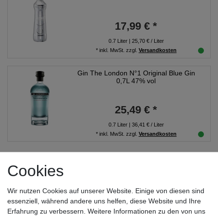
17,99 € *
0.7
Liter
| 25,70 € / Liter
*
inkl. MwSt.
zzgl.
Versandkosten
Gin The London N°1 Original Blue Gin
0,7L 47% vol
25,49 € *
0.7
Liter
| 36,41 € / Liter
*
inkl. MwSt.
zzgl.
Versandkosten
1
2
Cookies
Wir nutzen Cookies auf unserer Website. Einige von diesen sind
essenziell, während andere uns helfen, diese Website und Ihre
Erfahrung zu verbessern. Weitere Informationen zu den von uns