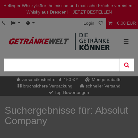
Hellinger Whiskyliköre: heimische und exotische Früchte vereint mit
Whisky aus Dresden!
» JETZT BESTELLEN
Login
0,00 EUR
☰
versandkostenfrei ab 150 € *
Mengenrabatte
bruchsichere Verpackung
schneller Versand
Top-Bewertungen
Suchergebnisse für: Absolut
Company