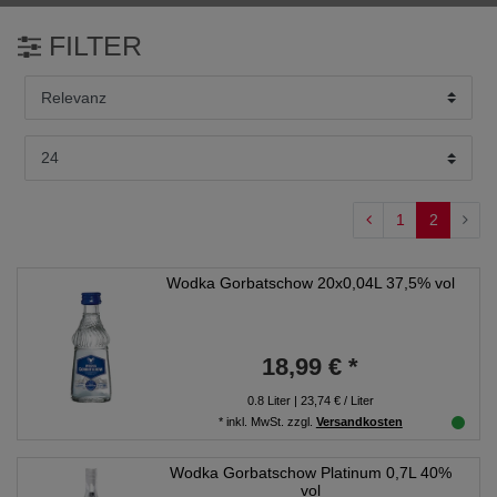
FILTER
1
2
Wodka Gorbatschow 20x0,04L 37,5% vol
18,99 € *
0.8
Liter
| 23,74 € / Liter
*
inkl. MwSt.
zzgl.
Versandkosten
Wodka Gorbatschow Platinum 0,7L 40%
vol