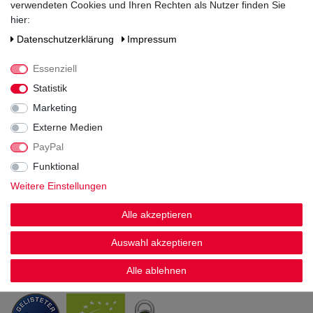
verwendeten Cookies und Ihren Rechten als Nutzer finden Sie
hier:
Zahlen Sie bequem per
Daten­schutz­erklärung
Impressum
Essenziell
Statistik
Marketing
Externe Medien
PayPal
Funktional
Weitere Einstellungen
Wir versenden mit
Alle akzeptieren
Auswahl akzeptieren
Alle ablehnen
Sicherheit & Zertifikate