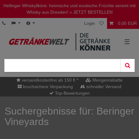
Hellinger Whiskyliköre: heimische und exotische Früchte vereint mit
Whisky aus Dresden!
» JETZT BESTELLEN
Login
0,00 EUR
☰
versandkostenfrei ab 150 € *
Mengenrabatte
bruchsichere Verpackung
schneller Versand
Top-Bewertungen
Suchergebnisse für: Beringer
Vineyards