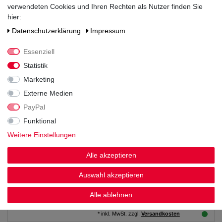
verwendeten Cookies und Ihren Rechten als Nutzer finden Sie
hier:
26,99 € *
Daten­schutz­erklärung
Impressum
7.92
Liter
| 3,41 € / Liter
*
inkl. MwSt.
zzgl.
Versandkosten
Essenziell
Statistik
Köstritzer Schwarzbier 20x0,50L
Marketing
Externe Medien
29,99 € *
PayPal
10
Liter
| 3,00 € / Liter
Funktional
*
inkl. MwSt.
zzgl.
Versandkosten
Weitere Einstellungen
Coca Cola 12x1,0L
Alle akzeptieren
Auswahl akzeptieren
23,99 € *
Alle ablehnen
12
Liter
| 2,00 € / Liter
*
inkl. MwSt.
zzgl.
Versandkosten