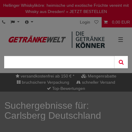
Hellinger Whiskyliköre: heimische und exotische Früchte vereint mit
Whisky aus Dresden!
» JETZT BESTELLEN
Login
0,00 EUR
☰
versandkostenfrei ab 150 € *
Mengenrabatte
bruchsichere Verpackung
schneller Versand
Top-Bewertungen
Suchergebnisse für:
Carlsberg Deutschland