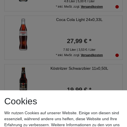
4.8
Liter
| 5,00 € / Liter
*
inkl. MwSt.
zzgl.
Versandkosten
Coca Cola Light 24x0,33L
27,99 € *
7.92
Liter
| 3,53 € / Liter
*
inkl. MwSt.
zzgl.
Versandkosten
Köstritzer Schwarzbier 11x0,50L
19,99 € *
Cookies
5.5
Liter
| 3,63 € / Liter
*
inkl. MwSt.
zzgl.
Versandkosten
Wir nutzen Cookies auf unserer Website. Einige von diesen sind
Köstritzer Schwarzbier 24x0,33L
essenziell, während andere uns helfen, diese Website und Ihre
Erfahrung zu verbessern. Weitere Informationen zu den von uns