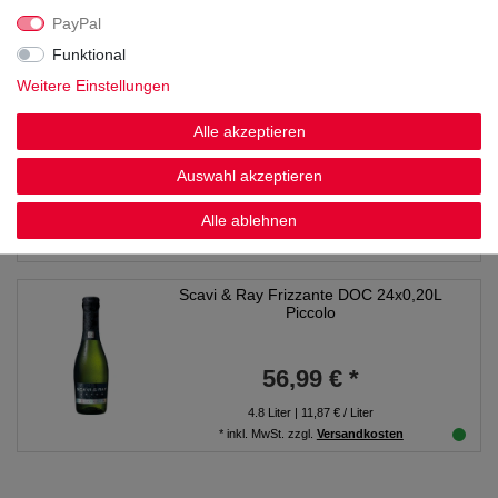
PayPal
0.75
Liter
| 7,32 € / Liter
Funktional
*
inkl. MwSt.
zzgl.
Versandkosten
Weitere Einstellungen
Scavi & Ray Ice Prestige Spumante
0,75L
Alle akzeptieren
Auswahl akzeptieren
9,99 € *
Alle ablehnen
0.75
Liter
| 13,32 € / Liter
*
inkl. MwSt.
zzgl.
Versandkosten
Scavi & Ray Frizzante DOC 24x0,20L
Piccolo
56,99 € *
4.8
Liter
| 11,87 € / Liter
*
inkl. MwSt.
zzgl.
Versandkosten