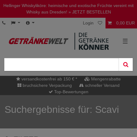
Hellinger Whiskyliköre: heimische und exotische Früchte vereint mit
Whisky aus Dresden!
» JETZT BESTELLEN
Login
0,00 EUR
☰
versandkostenfrei ab 150 € *
Mengenrabatte
bruchsichere Verpackung
schneller Versand
Top-Bewertungen
Suchergebnisse für: Scavi