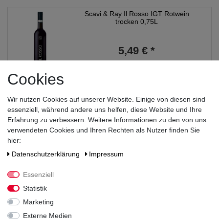
Scavi & Ray Il Rosso IGT Rotwein
trocken 0,75L
5,49 € *
0.75
Liter
| 7,32 € / Liter
Cookies
*
inkl. MwSt.
zzgl.
Versandkosten
Scavi & Ray Grappa Bianca 0,7L 40% vol
Wir nutzen Cookies auf unserer Website. Einige von diesen sind
essenziell, während andere uns helfen, diese Website und Ihre
Erfahrung zu verbessern. Weitere Informationen zu den von uns
verwendeten Cookies und Ihren Rechten als Nutzer finden Sie
14,99 € *
hier:
0.7
Liter
| 21,41 € / Liter
Daten­schutz­erklärung
Impressum
*
inkl. MwSt.
zzgl.
Versandkosten
Essenziell
Scavi & Ray Il Bianco IGT Weißwein
Statistik
trocken 0,75L
Marketing
Externe Medien
5,49 € *