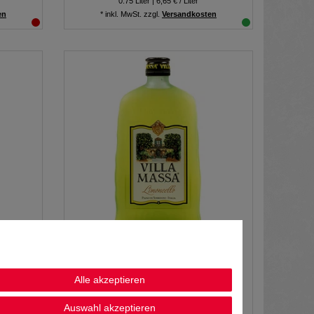
0.75
Liter
| 6,65 € / Liter
en
*
inkl. MwSt.
zzgl.
Versandkosten
eto IGT
Villa Massa Limoncello 0,7L 30% vol
Alle akzeptieren
19,99 € *
Auswahl akzeptieren