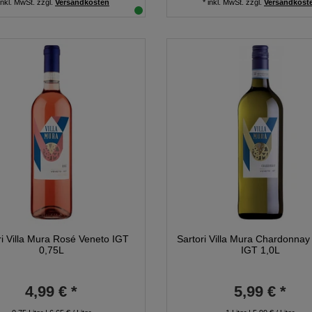
inkl. MwSt.
zzgl.
Versandkosten
*
inkl. MwSt.
zzgl.
Versandkost
ri Villa Mura Rosé Veneto IGT
Sartori Villa Mura Chardonnay
0,75L
IGT 1,0L
4,99 € *
5,99 € *