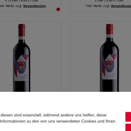
0.75
Liter
| 6,65 € / Liter
1
Liter
| 5,99 € / Liter
inkl. MwSt.
zzgl.
Versandkosten
*
inkl. MwSt.
zzgl.
Versandkost
i Villa Mura Merlot Veneto IGT
Sartori Villa Mura Merlot Ven
0,75L
1,0L
 diesen sind essenziell, während andere uns helfen, diese
 Informationen zu den von uns verwendeten Cookies und Ihren
4,99 € *
5,99 € *