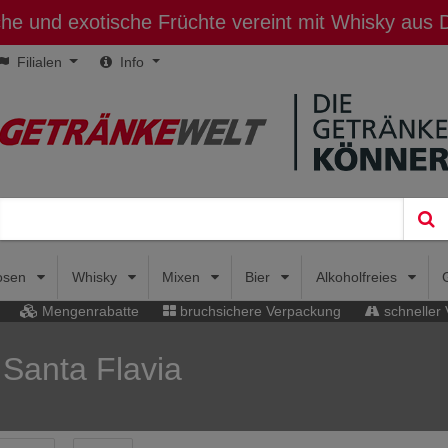
sche und exotische Früchte vereint mit Whisky aus
Filialen
Info
uosen
Whisky
Mixen
Bier
Alkoholfreies
Mengenrabatte
bruchsichere Verpackung
schneller
 Santa Flavia