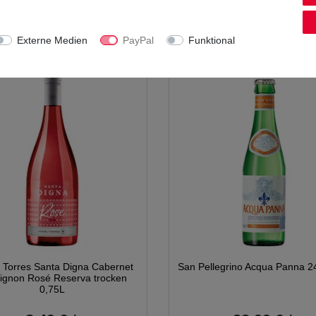
0.75
Liter
| 6,65 € / Liter
1
Liter
| 5,99 € / Liter
inkl. MwSt.
zzgl.
Versandkosten
*
inkl. MwSt.
zzgl.
Versandkost
Externe Medien
PayPal
Funktional
 Torres Santa Digna Cabernet
San Pellegrino Acqua Panna 2
ignon Rosé Reserva trocken
0,75L