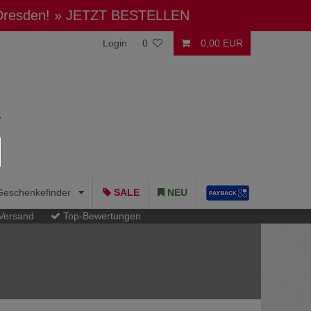
 Dresden!
» JETZT BESTELLEN
Login
0
0,00 EUR
Geschenkefinder
SALE
NEU
 Versand
Top-Bewertungen