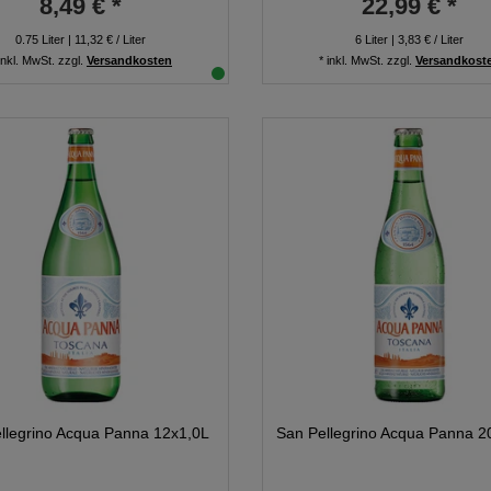
8,49 € *
22,99 € *
0.75
Liter
| 11,32 € / Liter
6
Liter
| 3,83 € / Liter
inkl. MwSt.
zzgl.
Versandkosten
*
inkl. MwSt.
zzgl.
Versandkost
llegrino Acqua Panna 12x1,0L
San Pellegrino Acqua Panna 2