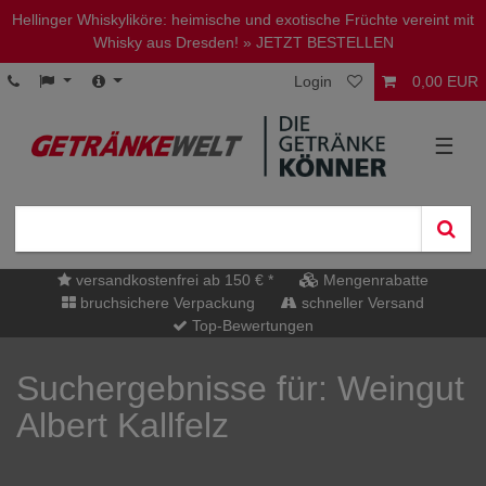
Hellinger Whiskyliköre: heimische und exotische Früchte vereint mit
Whisky aus Dresden!
» JETZT BESTELLEN
Login
0,00 EUR
☰
versandkostenfrei ab 150 € *
Mengenrabatte
bruchsichere Verpackung
schneller Versand
Top-Bewertungen
Suchergebnisse für: Weingut
Albert Kallfelz