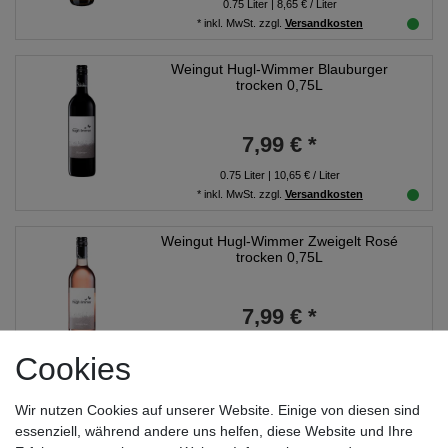
0.75
Liter
| 8,65 € / Liter
*
inkl. MwSt.
zzgl.
Versandkosten
Weingut Hugl-Wimmer Blauburger
trocken 0,75L
7,99 € *
0.75
Liter
| 10,65 € / Liter
*
inkl. MwSt.
zzgl.
Versandkosten
Weingut Hugl-Wimmer Zweigelt Rosé
trocken 0,75L
7,99 € *
0.75
Liter
| 10,65 € / Liter
Cookies
*
inkl. MwSt.
zzgl.
Versandkosten
Wir nutzen Cookies auf unserer Website. Einige von diesen sind
Weingut Hammel Mariage Chardonnay &
Weißer Burgunder trocken 0,75L
essenziell, während andere uns helfen, diese Website und Ihre