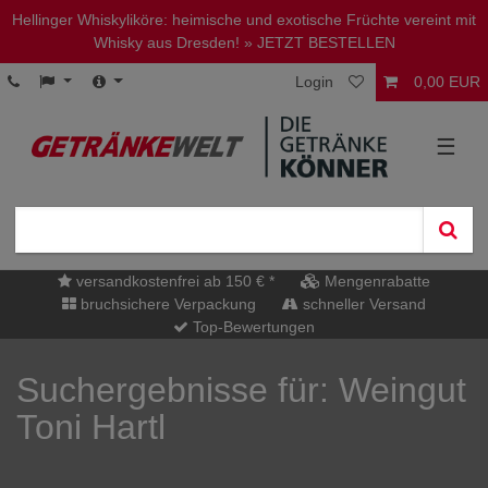
Hellinger Whiskyliköre: heimische und exotische Früchte vereint mit
Whisky aus Dresden!
» JETZT BESTELLEN
Login
0,00 EUR
☰
versandkostenfrei ab 150 € *
Mengenrabatte
bruchsichere Verpackung
schneller Versand
Top-Bewertungen
Suchergebnisse für: Weingut
Toni Hartl