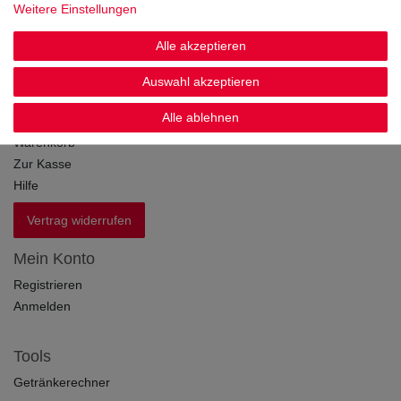
Weitere Einstellungen
Alle akzeptieren
Einkaufen
Zahlung und Versand
Auswahl akzeptieren
Click&Collect
Alle ablehnen
Widerrufsrecht
Warenkorb
Zur Kasse
Hilfe
Vertrag widerrufen
Mein Konto
Registrieren
Anmelden
Tools
Getränkerechner