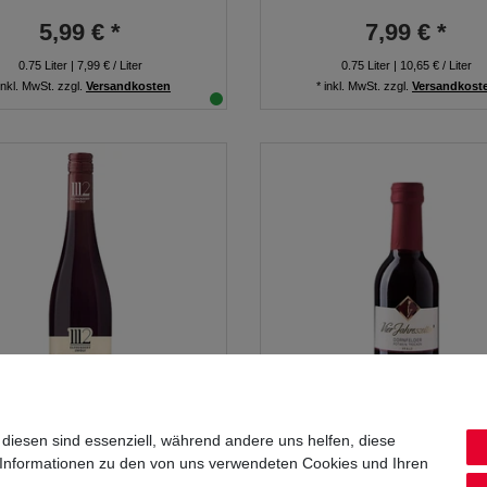
5,99 € *
7,99 € *
0.75
Liter
| 7,99 € / Liter
0.75
Liter
| 10,65 € / Liter
inkl. MwSt.
zzgl.
Versandkosten
*
inkl. MwSt.
zzgl.
Versandkost
 diesen sind essenziell, während andere uns helfen, diese
gräflich Badisches Weinhaus
Vier Jahreszeiten Dornfel
 Informationen zu den von uns verwendeten Cookies und Ihren
lfhundertzwölf Spätburgunder
Deutscher Qualitätswein tr