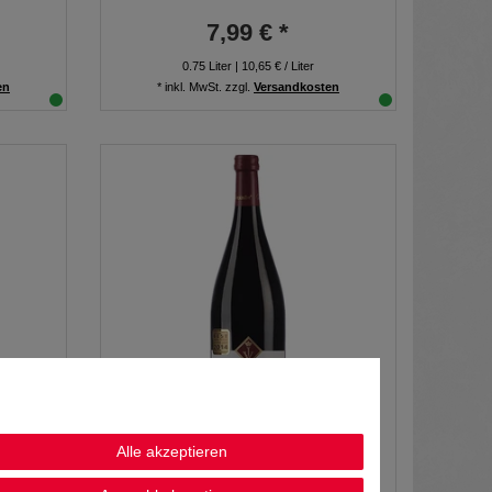
7,99 € *
0.75
Liter
| 10,65 € / Liter
en
*
inkl. MwSt.
zzgl.
Versandkosten
Alle akzeptieren
der
Vier Jahreszeiten Dornfelder
ocken
Deutscher Qualitätswein trocken 1,0L