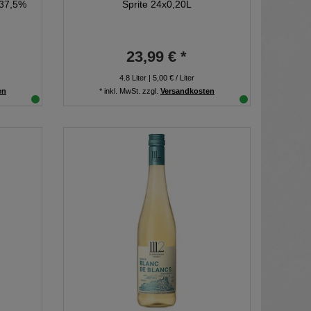
 37,5%
Sprite 24x0,20L
23,99 € *
4.8
Liter
| 5,00 € / Liter
en
*
inkl. MwSt.
zzgl.
Versandkosten