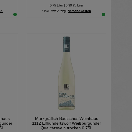
0.75
Liter
| 5,99 € / Liter
en
*
inkl. MwSt.
zzgl.
Versandkosten
nhaus
Markgräflich Badisches Weinhaus
rgunder
1112 Elfhundertzwölf Weißburgunder
75L
Qualitätswein trocken 0,75L