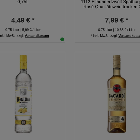
0,75L
1112 Elfhundertzwölf Spätbu
Rosé Qualitätswein trocken 
4,49 € *
7,99 € *
0.75
Liter
| 5,99 € / Liter
0.75
Liter
| 10,65 € / Liter
inkl. MwSt.
zzgl.
Versandkosten
*
inkl. MwSt.
zzgl.
Versandkost