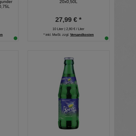
rgunder
20x0,50L
0,75L
27,99 € *
10
Liter
| 2,80 € / Liter
en
*
inkl. MwSt.
zzgl.
Versandkosten