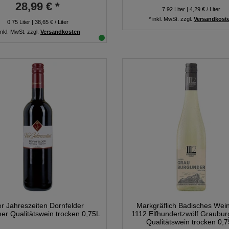
28,99 € *
7.92
Liter
| 4,29 € / Liter
*
inkl. MwSt.
zzgl.
Versandkost
0.75
Liter
| 38,65 € / Liter
inkl. MwSt.
zzgl.
Versandkosten
er Jahreszeiten Dornfelder
Markgräflich Badisches Wei
er Qualitätswein trocken 0,75L
1112 Elfhundertzwölf Graubu
Qualitätswein trocken 0,