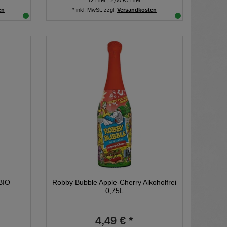
12
Liter
| 2,00 € / Liter
en
*
inkl. MwSt.
zzgl.
Versandkosten
BIO
Robby Bubble Apple-Cherry Alkoholfrei
0,75L
4,49 € *