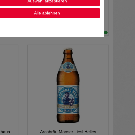
Auswahl akzeptieren
5,99 € *
Alle ablehnen
1
Liter
| 5,99 € / Liter
en
*
inkl. MwSt.
zzgl.
Versandkosten
nhaus
Arcobräu Mooser Liesl Helles