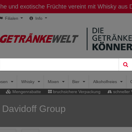
sche und exotische Früchte vereint mit Whisky aus
Filialen
Info
uosen
Whisky
Mixen
Bier
Alkoholfreies
Mengenrabatte
bruchsichere Verpackung
schneller
 Davidoff Group