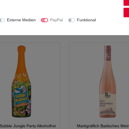
alitätswein trocken 0,75L
24x0,25L
7,99 € *
49,99 € *
Externe Medien
PayPal
Funktional
0.75
Liter
| 10,65 € / Liter
6
Liter
| 8,33 € / Liter
inkl. MwSt.
zzgl.
Versandkosten
*
inkl. MwSt.
zzgl.
Versandkost
ubble Jungle Party Alkoholfrei
Markgräflich Badisches Wei