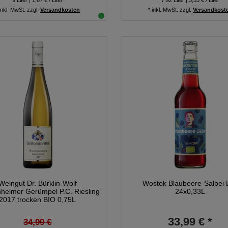
9
Liter
| 1,67 € / Liter
7.92
Liter
| 3,53 € / Liter
inkl. MwSt.
zzgl.
Versandkosten
*
inkl. MwSt.
zzgl.
Versandkost
Weingut Dr. Bürklin-Wolf
Wostok Blaubeere-Salbei 
heimer Gerümpel P.C. Riesling
24x0,33L
2017 trocken BIO 0,75L
33,99 € *
34,99 €