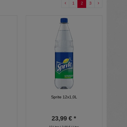
1
2
3
Sprite 12x1,0L
23,99 € *