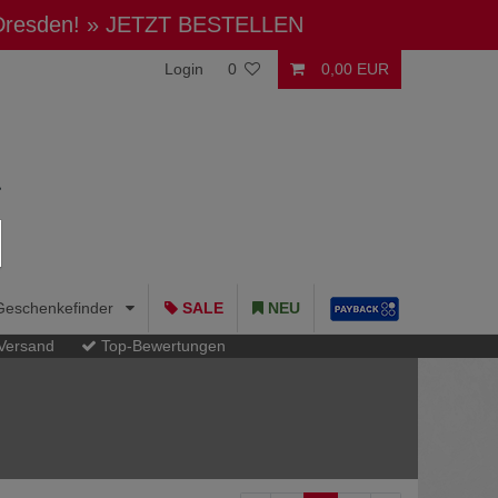
 Dresden!
» JETZT BESTELLEN
Login
0
0,00 EUR
Geschenkefinder
SALE
NEU
 Versand
Top-Bewertungen