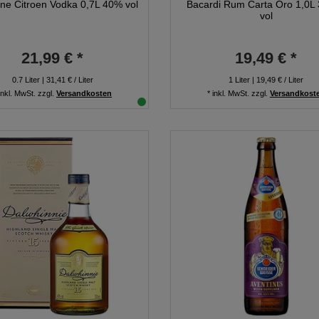
One Citroen Vodka 0,7L 40% vol
Bacardi Rum Carta Oro 1,0L
vol
21,99 € *
19,49 € *
0.7
Liter
| 31,41 € / Liter
1
Liter
| 19,49 € / Liter
inkl. MwSt.
zzgl.
Versandkosten
*
inkl. MwSt.
zzgl.
Versandkost