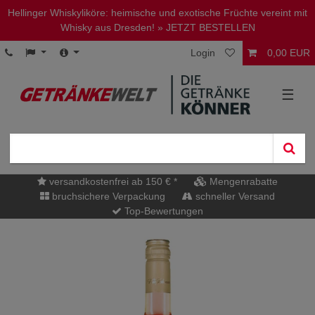
Hellinger Whiskyliköre: heimische und exotische Früchte vereint mit
Whisky aus Dresden!
» JETZT BESTELLEN
Login
0,00 EUR
☰
versandkostenfrei ab 150 € *
Mengenrabatte
bruchsichere Verpackung
schneller Versand
Top-Bewertungen