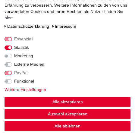
Erfahrung zu verbessern. Weitere Informationen zu den von uns
Jahrgang
verwendeten Cookies und Ihren Rechten als Nutzer finden Sie
2022
hier:
Daten­schutz­erklärung
Impressum
Alkoholgehalt
12,5
% vol
Essenziell
Säuregehalt
Statistik
7
Marketing
Restsüße
Externe Medien
6,4
PayPal
Prädikat
Funktional
DQW
Weitere Einstellungen
Verschluss
Schraubverschluss
Alle akzeptieren
Zutaten / Allergene
Auswahl akzeptieren
enthält Sulfite
Hersteller / Importeur
Alle ablehnen
Vier Jahreszeiten Winzer eG, Postfach 16 03, 67090 Bad