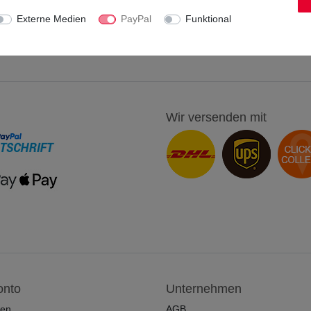
Externe Medien
PayPal
Funktional
Wir versenden mit
onto
Unternehmen
ren
AGB