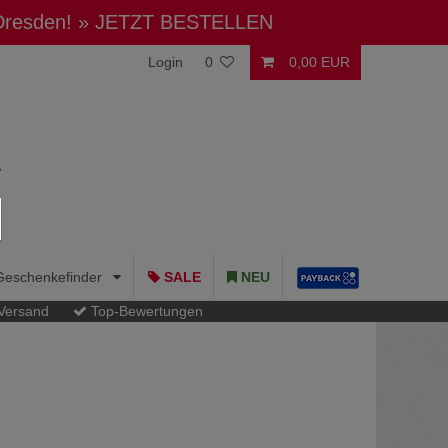
 Dresden!
» JETZT BESTELLEN
Login
0
0,00 EUR
Geschenkefinder
SALE
NEU
 Versand
Top-Bewertungen