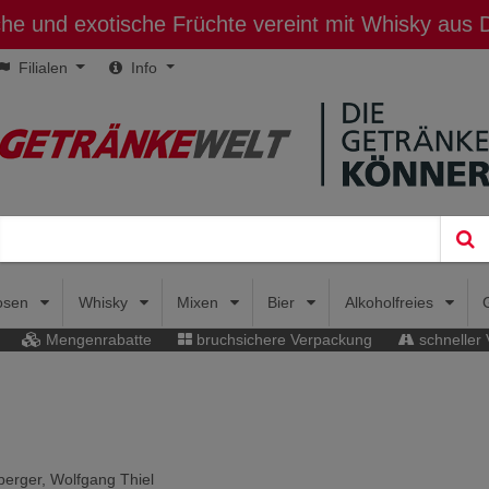
sche und exotische Früchte vereint mit Whisky aus
Filialen
Info
uosen
Whisky
Mixen
Bier
Alkoholfreies
Mengenrabatte
bruchsichere Verpackung
schneller
nberger, Wolfgang Thiel