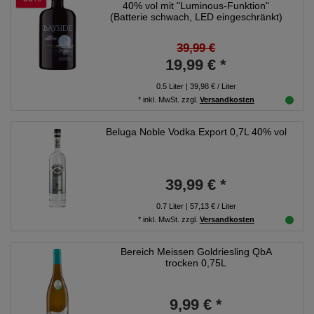
40% vol mit "Luminous-Funktion"
(Batterie schwach, LED eingeschränkt)
39,99 €
19,99 € *
0.5
Liter
| 39,98 € / Liter
*
inkl. MwSt.
zzgl.
Versandkosten
Beluga Noble Vodka Export 0,7L 40% vol
39,99 € *
0.7
Liter
| 57,13 € / Liter
*
inkl. MwSt.
zzgl.
Versandkosten
Bereich Meissen Goldriesling QbA
trocken 0,75L
9,99 € *