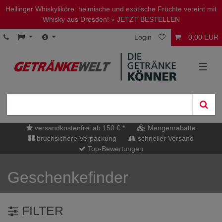
Hellinger Whiskyliköre: heimische und exotische Früchte vereint mit
Whisky aus Dresden!
» JETZT BESTELLEN
Login
0,00 EUR
☰
versandkostenfrei ab 150 € *
Mengenrabatte
bruchsichere Verpackung
schneller Versand
Top-Bewertungen
Geschenkefinder
FILTER