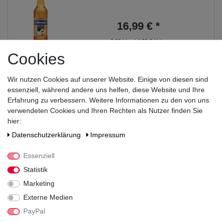
16,99 € *
3.96
Liter
| 4,29 € / Liter
*
inkl. MwSt.
zzgl.
Versandkosten
Cookies
Bionade Eistee Zitrone 12x0,33L
Wir nutzen Cookies auf unserer Website. Einige von diesen sind
essenziell, während andere uns helfen, diese Website und Ihre
Erfahrung zu verbessern. Weitere Informationen zu den von uns
16,99 € *
verwendeten Cookies und Ihren Rechten als Nutzer finden Sie
hier:
3.96
Liter
| 4,29 € / Liter
Daten­schutz­erklärung
Impressum
*
inkl. MwSt.
zzgl.
Versandkosten
Essenziell
Bionade Himbeer-Pflaume 12x0,33L
Statistik
Marketing
16,99 € *
Externe Medien
PayPal
3.96
Liter
| 4,29 € / Liter
*
inkl. MwSt.
zzgl.
Versandkosten