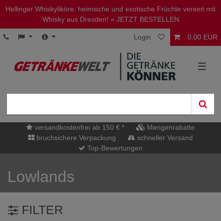
Hellinger Whiskyliköre: heimische und exotische Früchte vereint mit
Whisky aus Dresden!
» JETZT BESTELLEN
Login
0,00 EUR
☰
versandkostenfrei ab 150 € *
Mengenrabatte
bruchsichere Verpackung
schneller Versand
Top-Bewertungen
Lowlands
FILTER