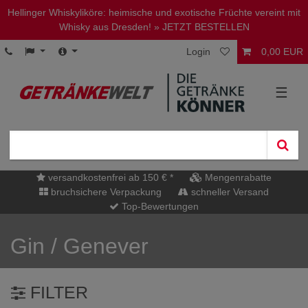
Hellinger Whiskyliköre: heimische und exotische Früchte vereint mit
Whisky aus Dresden!
» JETZT BESTELLEN
Login
0,00 EUR
☰
versandkostenfrei ab 150 € *
Mengenrabatte
bruchsichere Verpackung
schneller Versand
Top-Bewertungen
Gin / Genever
FILTER