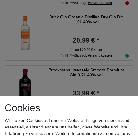
*
inkl. MwSt.
zzgl.
Versandkosten
Brick Gin Organic Distilled Dry Gin Bio
1,0L 40% vol
20,99 € *
1
Liter
| 20,99 € / Liter
*
inkl. MwSt.
zzgl.
Versandkosten
Brockmans Intensely Smooth Premium
Gin 0,7L 40% vol
33,99 € *
0.7
Liter
| 48,56 € / Liter
Cookies
*
inkl. MwSt.
zzgl.
Versandkosten
Wir nutzen Cookies auf unserer Website. Einige von diesen sind
Bulldog Gin 0,7L 40% vol
essenziell, während andere uns helfen, diese Website und Ihre
Erfahrung zu verbessern. Weitere Informationen zu den von uns