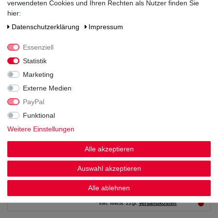
verwendeten Cookies und Ihren Rechten als Nutzer finden Sie
21,99 € *
hier:
Daten­schutz­erklärung
Impressum
0.7
Liter
| 31,41 € / Liter
*
inkl. MwSt.
zzgl.
Versandkosten
Essenziell
Citadelle Gin de France 0,7L 44% vol
Statistik
Marketing
Externe Medien
25,49 € *
PayPal
0.7
Liter
| 36,41 € / Liter
Funktional
*
inkl. MwSt.
zzgl.
Versandkosten
Weitere Einstellungen
Earl Brown Gin 0,7L 37,5% vol
Alle akzeptieren
Auswahl akzeptieren
7,49 € *
Alle ablehnen
0.7
Liter
| 10,70 € / Liter
*
inkl. MwSt.
zzgl.
Versandkosten