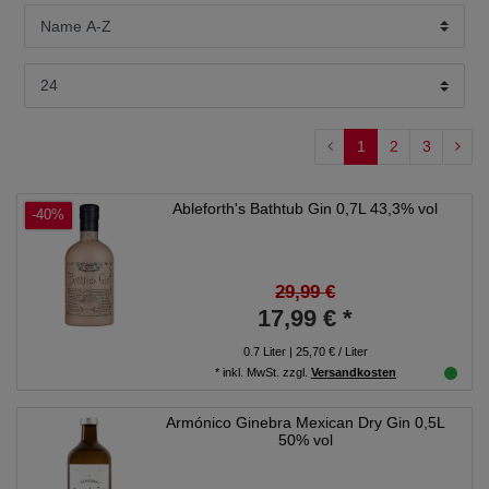
1
2
3
Ableforth's Bathtub Gin 0,7L 43,3% vol
-40%
29,99 €
17,99 € *
0.7
Liter
| 25,70 € / Liter
*
inkl. MwSt.
zzgl.
Versandkosten
Armónico Ginebra Mexican Dry Gin 0,5L
50% vol