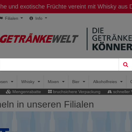
sche und exotische Früchte vereint mit Whisky aus
Filialen
Info
uosen
Whisky
Mixen
Bier
Alkoholfreies
Mengenrabatte
bruchsichere Verpackung
schneller
n in unseren Filialen