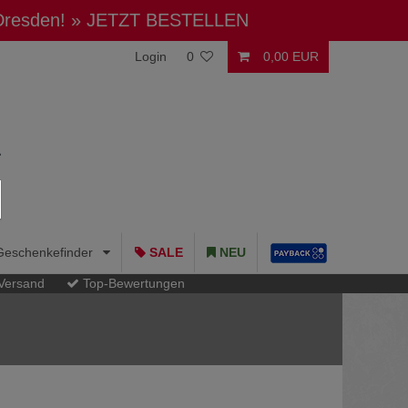
 Dresden!
» JETZT BESTELLEN
Login
0
0,00 EUR
Geschenkefinder
SALE
NEU
 Versand
Top-Bewertungen