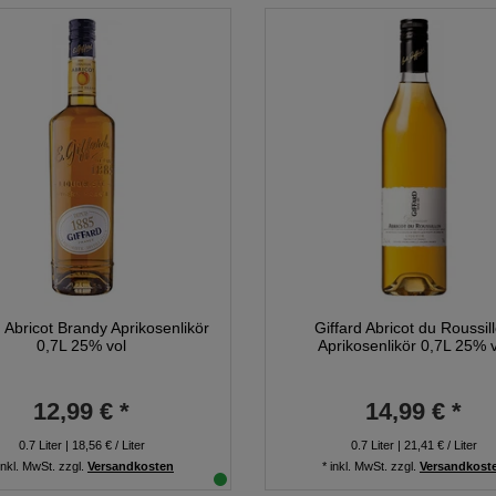
d Abricot Brandy Aprikosenlikör
Giffard Abricot du Roussil
0,7L 25% vol
Aprikosenlikör 0,7L 25% 
12,99 € *
14,99 € *
0.7
Liter
| 18,56 € / Liter
0.7
Liter
| 21,41 € / Liter
inkl. MwSt.
zzgl.
Versandkosten
*
inkl. MwSt.
zzgl.
Versandkost