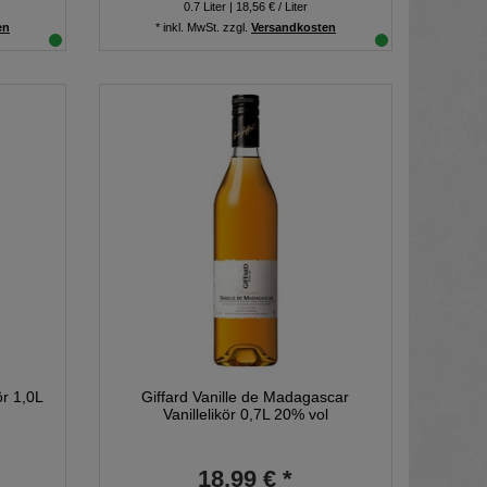
0.7
Liter
| 18,56 € / Liter
en
*
inkl. MwSt.
zzgl.
Versandkosten
ör 1,0L
Giffard Vanille de Madagascar
Vanillelikör 0,7L 20% vol
18,99 € *