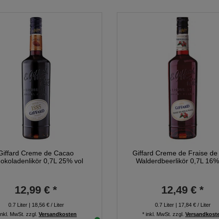
Giffard Creme de Cacao
Giffard Creme de Fraise de
okoladenlikör 0,7L 25% vol
Walderdbeerlikör 0,7L 16%
12,99 € *
12,49 € *
0.7
Liter
| 18,56 € / Liter
0.7
Liter
| 17,84 € / Liter
inkl. MwSt.
zzgl.
Versandkosten
*
inkl. MwSt.
zzgl.
Versandkost