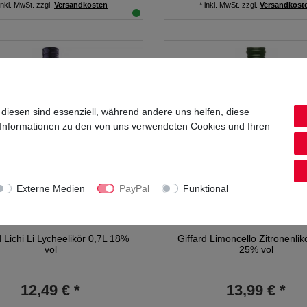
inkl. MwSt.
zzgl.
Versandkosten
*
inkl. MwSt.
zzgl.
Versandkost
 diesen sind essenziell, während andere uns helfen, diese
 Informationen zu den von uns verwendeten Cookies und Ihren
Externe Medien
PayPal
Funktional
d Lichi Li Lycheelikör 0,7L 18%
Giffard Limoncello Zitronenlik
vol
25% vol
12,49 € *
13,99 € *