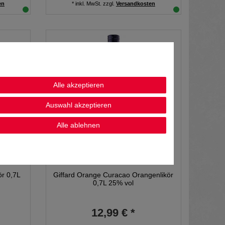
en
*
inkl. MwSt.
zzgl.
Versandkosten
Alle akzeptieren
Auswahl akzeptieren
Alle ablehnen
ör 0,7L
Giffard Orange Curacao Orangenlikör
0,7L 25% vol
12,99 € *