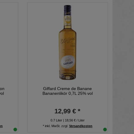
lon
Giffard Creme de Banane
vol
Bananenlikör 0,7L 25% vol
12,99 € *
0.7
Liter
| 18,56 € / Liter
en
*
inkl. MwSt.
zzgl.
Versandkosten