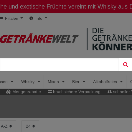
sche und exotische Früchte vereint mit Whisky aus
Filialen
Info
uosen
Whisky
Mixen
Bier
Alkoholfreies
Mengenrabatte
bruchsichere Verpackung
schneller