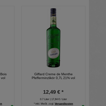
 Bois
Giffard Creme de Menthe
 vol
Pfefferminzlikör 0,7L 21% vol
12,49 € *
0.7
Liter
| 17,84 € / Liter
en
*
inkl. MwSt.
zzgl.
Versandkosten