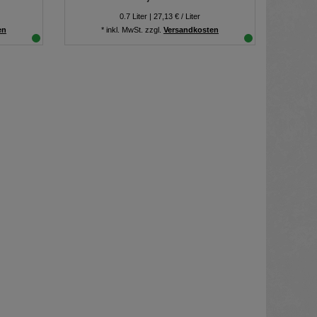
0.7
Liter
| 27,13 € / Liter
en
*
inkl. MwSt.
zzgl.
Versandkosten