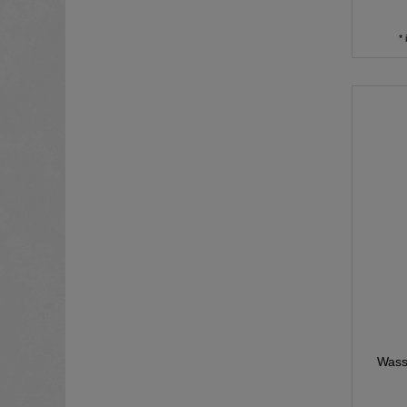
*
Wass