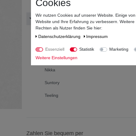
Cookies
Whisk(e)y-Liköre
Wir nutzen Cookies auf unserer Website. Einige von
Top-Marken
Website und Ihre Erfahrung zu verbessern. Weitere
Rechten als Nutzer finden Sie hier:
Ardbeg
Daten­schutz­erklärung
Impressum
Chivas
Essenziell
Statistik
Marketing
Glenmorangie
Weitere Einstellungen
Nikka
Suntory
Teeling
Zahlen Sie bequem per