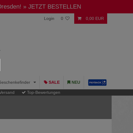
 Dresden!
» JETZT BESTELLEN
Login
0
0,00 EUR
Geschenkefinder
SALE
NEU
 Versand
Top-Bewertungen