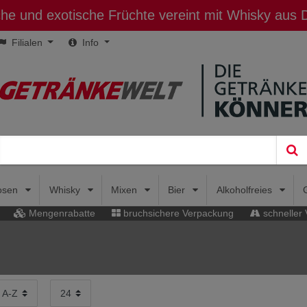
sche und exotische Früchte vereint mit Whisky aus
Filialen
Info
uosen
Whisky
Mixen
Bier
Alkoholfreies
Mengenrabatte
bruchsichere Verpackung
schneller