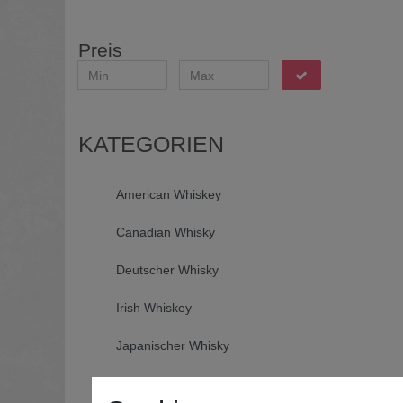
Preis
KATEGORIEN
American Whiskey
Canadian Whisky
Deutscher Whisky
Irish Whiskey
Japanischer Whisky
Schottischer Whisky