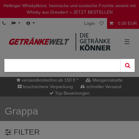
Hellinger Whiskyliköre: heimische und exotische Früchte vereint mit
Whisky aus Dresden!
» JETZT BESTELLEN
Login
0,00 EUR
☰
versandkostenfrei ab 150 € *
Mengenrabatte
bruchsichere Verpackung
schneller Versand
Top-Bewertungen
Grappa
FILTER