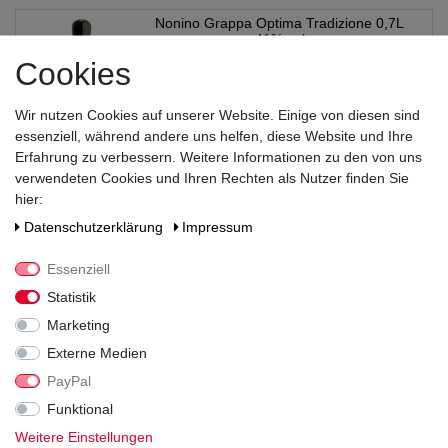
Nonino Grappa Optima Tradizione 0,7L
41% vol
Cookies
24,99 € *
Wir nutzen Cookies auf unserer Website. Einige von diesen sind
0.7
Liter
| 35,70 € / Liter
essenziell, während andere uns helfen, diese Website und Ihre
*
inkl. MwSt.
zzgl.
Versandkosten
Erfahrung zu verbessern. Weitere Informationen zu den von uns
verwendeten Cookies und Ihren Rechten als Nutzer finden Sie
Nonino Grappa Vuisinar Tradizione 0,7L
hier:
41% vol
Daten­schutz­erklärung
Impressum
25,99 € *
Essenziell
Statistik
0.7
Liter
| 37,13 € / Liter
*
inkl. MwSt.
zzgl.
Versandkosten
Marketing
Externe Medien
Scavi & Ray Grappa Bianca 0,7L 40% vol
PayPal
Funktional
Weitere Einstellungen
14,99 € *