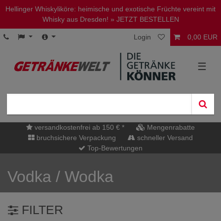
Hellinger Whiskyliköre: heimische und exotische Früchte vereint mit
Whisky aus Dresden!
» JETZT BESTELLEN
Login
0,00 EUR
☰
versandkostenfrei ab 150 € *
Mengenrabatte
bruchsichere Verpackung
schneller Versand
Top-Bewertungen
Vodka / Wodka
FILTER