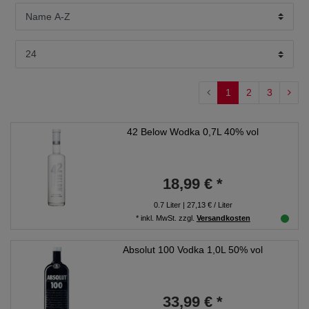
1
2
3
42 Below Wodka 0,7L 40% vol
18,99 € *
0.7
Liter
| 27,13 € / Liter
*
inkl. MwSt.
zzgl.
Versandkosten
Absolut 100 Vodka 1,0L 50% vol
33,99 € *