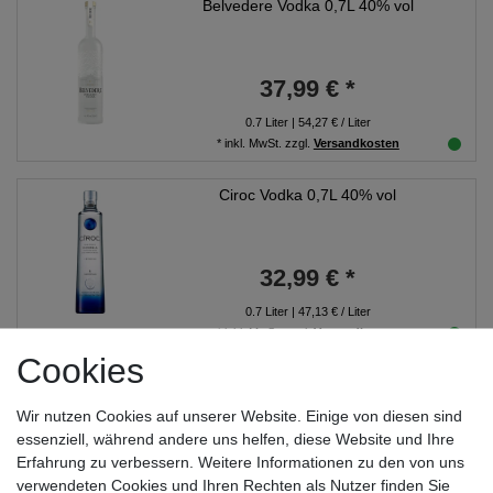
Belvedere Vodka 0,7L 40% vol
37,99 € *
0.7
Liter
| 54,27 € / Liter
*
inkl. MwSt.
zzgl.
Versandkosten
Ciroc Vodka 0,7L 40% vol
32,99 € *
0.7
Liter
| 47,13 € / Liter
*
inkl. MwSt.
zzgl.
Versandkosten
Cookies
Cuba Caramel Vodka Spirit Drink
Denmark 0,7L 30% vol
Wir nutzen Cookies auf unserer Website. Einige von diesen sind
essenziell, während andere uns helfen, diese Website und Ihre
13,49 € *
Erfahrung zu verbessern. Weitere Informationen zu den von uns
verwendeten Cookies und Ihren Rechten als Nutzer finden Sie