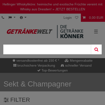
Hellinger Whiskyliköre: heimische und exotische Früchte vereint mit
Whisky aus Dresden!
» JETZT BESTELLEN
Login
0,00 EUR
☰
versandkostenfrei ab 150 € *
Mengenrabatte
bruchsichere Verpackung
schneller Versand
Top-Bewertungen
Sekt & Champagner
FILTER