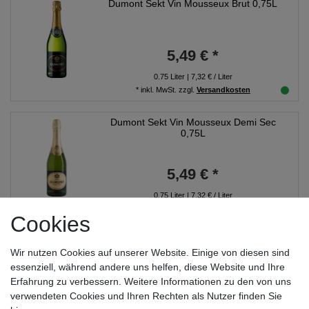
Dumont Sekt Vin Mousseux Brut 0,75L
5,49 € *
0.75
Liter
| 7,32 € / Liter
*
inkl. MwSt.
zzgl.
Versandkosten
Dumont Sekt Vin Mousseux Demi Sec
0,75L
5,49 € *
0.75
Liter
| 7,32 € / Liter
*
inkl. MwSt.
zzgl.
Versandkosten
Cookies
Emilia Medici Ermete Lambrusco Rosso
IGT 0,75L
Wir nutzen Cookies auf unserer Website. Einige von diesen sind
essenziell, während andere uns helfen, diese Website und Ihre
Erfahrung zu verbessern. Weitere Informationen zu den von uns
6,99 € *
verwendeten Cookies und Ihren Rechten als Nutzer finden Sie