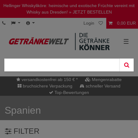
Hellinger Whiskyliköre: heimische und exotische Früchte vereint mit
Whisky aus Dresden!
» JETZT BESTELLEN
Login
0,00 EUR
☰
versandkostenfrei ab 150 € *
Mengenrabatte
bruchsichere Verpackung
schneller Versand
Top-Bewertungen
Spanien
FILTER