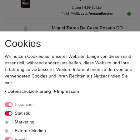
1
Liter
| 4,99 € / Liter
*
inkl. MwSt.
zzgl.
Versandkosten
Miguel Torres De Casta Rosado DO
trocken 0,75L
Cookies
7,99 € *
Wir nutzen Cookies auf unserer Website. Einige von diesen sind
0.75
Liter
| 10,65 € / Liter
essenziell, während andere uns helfen, diese Website und Ihre
*
inkl. MwSt.
zzgl.
Versandkosten
Erfahrung zu verbessern. Weitere Informationen zu den von uns
verwendeten Cookies und Ihren Rechten als Nutzer finden Sie
Morador Blanco Viura Navarra trocken
hier:
0,75L
Daten­schutz­erklärung
Impressum
5,49 € *
Essenziell
Statistik
0.75
Liter
| 7,32 € / Liter
*
inkl. MwSt.
zzgl.
Versandkosten
Marketing
Externe Medien
Morador Rosado Garnacha Navarra
PayPal
trocken 0,75L