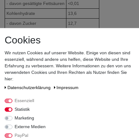
- davon gesättigte Fettsäuren
<0,01
Kohlenhydrate
13,6
- davon Zucker
12,7
Ballaststoffe
0,2
Cookies
Eiweiß
0,2
Wir nutzen Cookies auf unserer Website. Einige von diesen sind
Salz
0
essenziell, während andere uns helfen, diese Website und Ihre
Erfahrung zu verbessern. Weitere Informationen zu den von uns
verwendeten Cookies und Ihren Rechten als Nutzer finden Sie
Zutaten / Allergene
hier:
Sauerkirschsaft aus Sauerkirschsaftkonzentrat, Wasser, Zucker
Daten­schutz­erklärung
Impressum
Laut Lebensmittelgesetz ohne Farb- und Konservierungsstoffe.
Essenziell
Statistik
Land
Marketing
Deutschland
Externe Medien
Hersteller / Importeur
PayPal