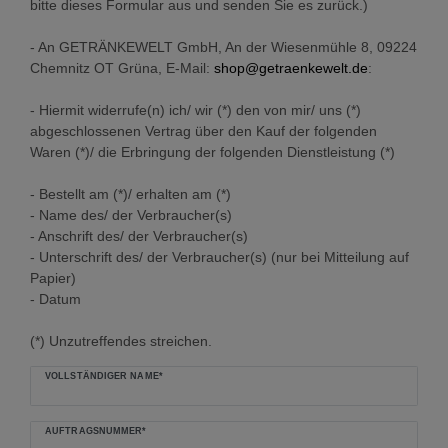
bitte dieses Formular aus und senden Sie es zurück.)
- An GETRÄNKEWELT GmbH, An der Wiesenmühle 8, 09224
Chemnitz OT Grüna, E-Mail:
shop@getraenkewelt.de
:
- Hiermit widerrufe(n) ich/ wir (*) den von mir/ uns (*)
abgeschlossenen Vertrag über den Kauf der folgenden
Waren (*)/ die Erbringung der folgenden Dienstleistung (*)
- Bestellt am (*)/ erhalten am (*)
- Name des/ der Verbraucher(s)
- Anschrift des/ der Verbraucher(s)
- Unterschrift des/ der Verbraucher(s) (nur bei Mitteilung auf
Papier)
- Datum
(*) Unzutreffendes streichen.
Ceres::Template.mailFormHoneypotLabel
VOLLSTÄNDIGER NAME*
AUFTRAGSNUMMER*