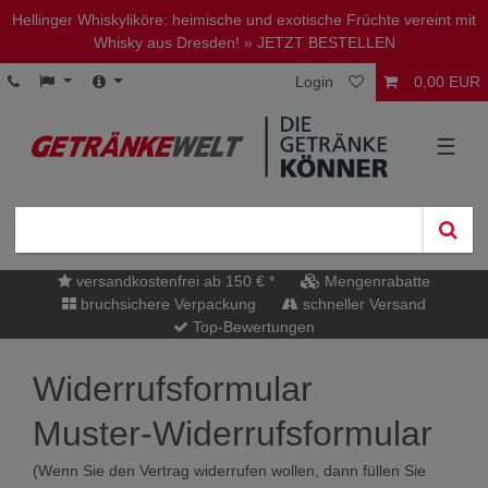
Hellinger Whiskyliköre: heimische und exotische Früchte vereint mit
Whisky aus Dresden!
» JETZT BESTELLEN
Login
0,00 EUR
☰
versandkostenfrei ab 150 € *
Mengenrabatte
bruchsichere Verpackung
schneller Versand
Top-Bewertungen
Widerrufs­formular
Muster-Widerrufsformular
(Wenn Sie den Vertrag widerrufen wollen, dann füllen Sie