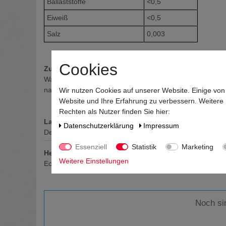
Ballaststoffe
<0,5
Eiweiß
<0,5
Salz
0,003
Cookies
Zutaten / Allergene
Wasser, Erdbeermark (18%), Zucker, konzentrierter Mehrfr
natürliches Aroma Allergikerinformationen - Gluten: nein -
Wir nutzen Cookies auf unserer Website. Einige von
Website und Ihre Erfahrung zu verbessern. Weitere
Rechten als Nutzer finden Sie hier:
Land
Daten­schutz­erklärung
Impressum
Deutschland
Essenziell
Statistik
Marketing
Hersteller / Importeur
Weitere Einstellungen
Eckes-Granini Deutschland GmbH, Ludwig-Eckes-Allee 
Noch si