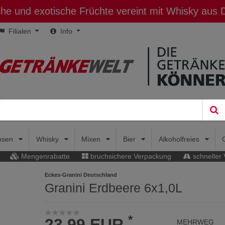
sche und exotische Früchte vereint mit Whisky aus
Filialen
Info
uosen
Whisky
Mixen
Bier
Alkoholfreies
Mengenrabatte
bruchsichere Verpackung
schneller
Eckes-Granini Deutschland
Granini Erdbeere 6x1,0L
*
23,99 EUR
MEHRWEG