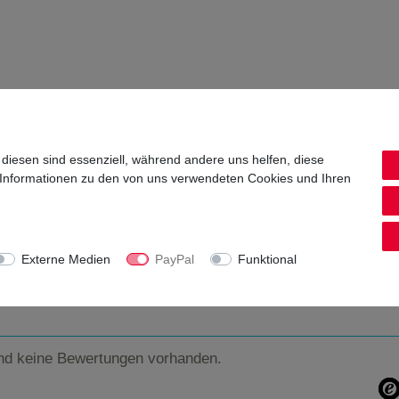
uchtsaft (Zitrone, Erdbeere 2%*, Holunder, Aronia), Stabilisator Pektin
 Laktose: nein - Milcheiweiß: nein - Phenylalaninquelle: nein
 diesen sind essenziell, während andere uns helfen, diese
 Informationen zu den von uns verwendeten Cookies und Ihren
Externe Medien
PayPal
Funktional
6, 55268 Nieder-Olm
nd keine Bewertungen vorhanden.