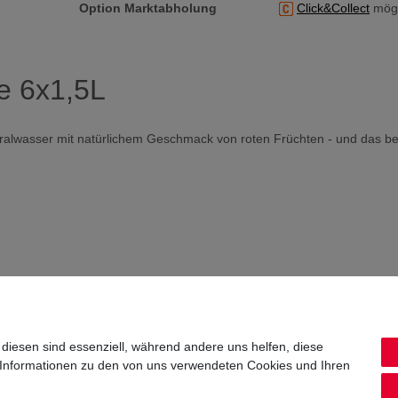
Option Marktabholung
Click&Collect
mögl
e 6x1,5L
neralwasser mit natürlichem Geschmack von roten Früchten - und das be
 diesen sind essenziell, während andere uns helfen, diese
 Informationen zu den von uns verwendeten Cookies und Ihren