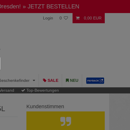
 Dresden!
» JETZT BESTELLEN
Login
0
0,00 EUR
Geschenkefinder
SALE
NEU
 Versand
Top-Bewertungen
Kundenstimmen
5L