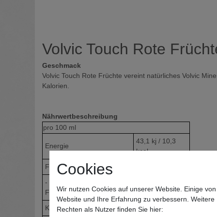
Volvic Touch Rote Frücht
Geschmack
Volvic Touch Rote Früchte vereint natürliches Volvic Mi
Kalorien.
Nährwertbeschreibung
pro
100 ml
43,1 kj / 10,3
Energie
kcal
Cookies
Fett
0
- davon gesättigte
0
Wir nutzen Cookies auf unserer Website. Einige von
Fettsäuren
Website und Ihre Erfahrung zu verbessern. Weitere
Kohlenhydrate
2,4
Rechten als Nutzer finden Sie hier: