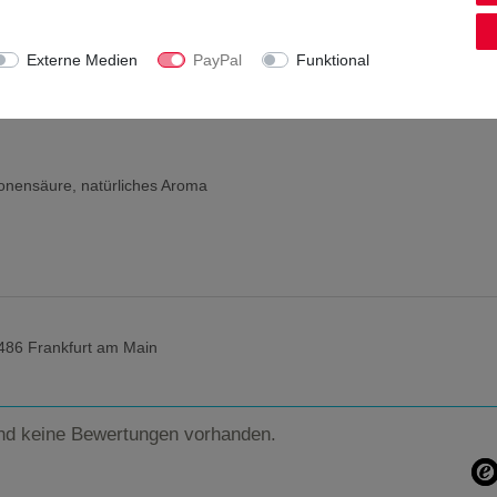
Externe Medien
PayPal
Funktional
ronensäure, natürliches Aroma
486 Frankfurt am Main
nd keine Bewertungen vorhanden.