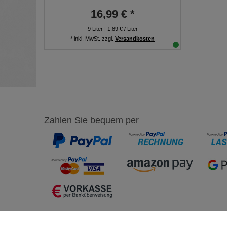
16,99 € *
9
Liter
| 1,89 € / Liter
*
inkl. MwSt.
zzgl.
Versandkosten
Zahlen Sie bequem per