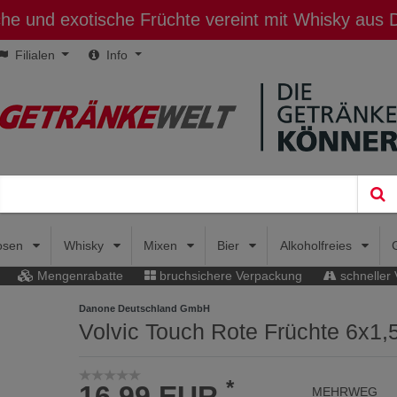
sche und exotische Früchte vereint mit Whisky aus
Filialen
Info
uosen
Whisky
Mixen
Bier
Alkoholfreies
Mengenrabatte
bruchsichere Verpackung
schneller
Danone Deutschland GmbH
Volvic Touch Rote Früchte 6x1,
*
16,99 EUR
MEHRWEG