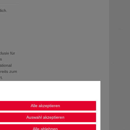
ich.
lusiv für
en
ational
ereits zum
t.
ptisch
Alle akzeptieren
,03 g/l
Auswahl akzeptieren
Alle ablehnen