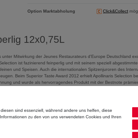
Option Marktabholung
Click&Collect
mögl
nperlig 12x0,75L
das unter Mitwirkung der Jeunes Restaurateurs d'Europe Deutschland exc
election ist fazinierend feinperlig und mit seinem speziell abgestimmt
inen und Speisen. Auch die internationalen Spitzenjuroren des Intern
rzeugen. Beim Superior Taste Award 2012 erhielt Apollinaris Selection b
ichnung und wurde als hervorragendes Produkt mit der Bestnote prämier
 mehrfach ausgezeichneten Designflasche abgefüllt und wird somit auch o
rie gerecht.
 diesen sind essenziell, während andere uns helfen, diese
 Informationen zu den von uns verwendeten Cookies und Ihren
3 g/l, Magnesium: 0,12 g/l, Sulfat: 0,10 g/l, Calcium: 0,09 g/l, Kalium: 0