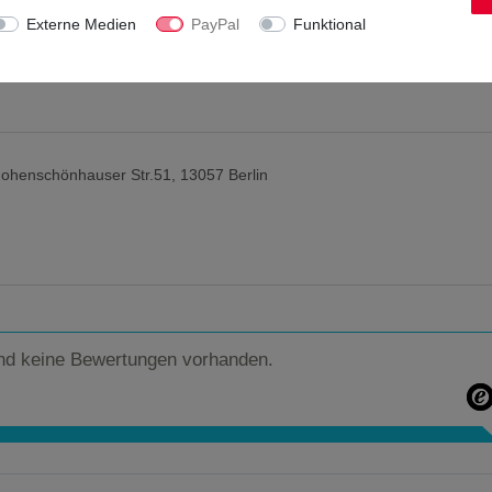
Externe Medien
PayPal
Funktional
ohenschönhauser Str.51, 13057 Berlin
nd keine Bewertungen vorhanden.