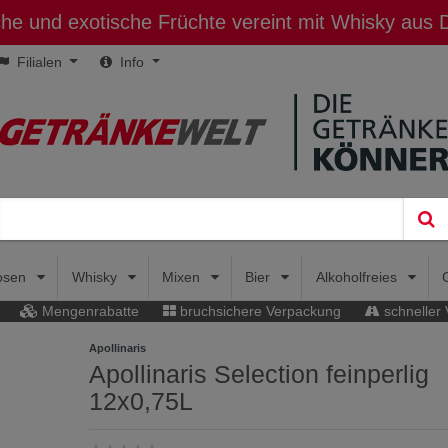
sche und exotische Früchte vereint mit Whisky aus
Filialen
Info
uosen
Whisky
Mixen
Bier
Alkoholfreies
Mengenrabatte
bruchsichere Verpackung
schneller
Apollinaris
Apollinaris Selection feinperlig
12x0,75L