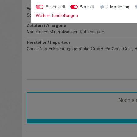
Essenziell
Statistik
Marketing
Verschluss
Schraubverschluss
Weitere Einstellungen
Zutaten / Allergene
Natürliches Mineralwasser, Kohlensäure
Hersteller / Importeur
Coca-Cola Erfrischungsgetränke GmbH c/o Coca Cola, H
Noch si