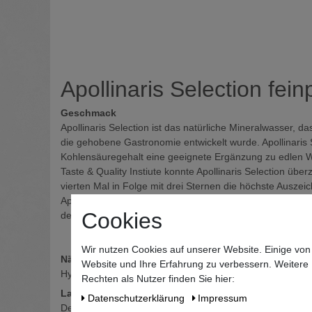
Apollinaris Selection fei
Geschmack
Apollinaris Selection ist das natürliche Mineralwasser, 
die gehobene Gastronomie entwickelt wurde. Apollinaris S
Kohlensäuregehalt eine geeignete Ergänzung zu edlen We
Taste & Quality Instiute konnte Apollinaris Selection übe
vierten Mal in Folge mit drei Sternen die höchste Ausze
Apollinaris Selection wird ausschließlich in der bereits
Cookies
den hohen Ansprüchen der Top-Gastronomie- und Hotelle
Wir nutzen Cookies auf unserer Website. Einige von
Nährwertbeschreibung
Website und Ihre Erfahrung zu verbessern. Weitere
Hydrogencarbonat: 1,80 g/l, Natrium: 0,47 g/l, Chlorid: 0,1
Rechten als Nutzer finden Sie hier:
Land
Daten­schutz­erklärung
Impressum
Deutschland