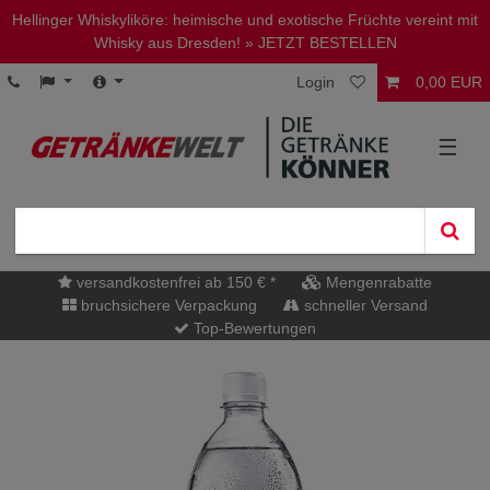
Hellinger Whiskyliköre: heimische und exotische Früchte vereint mit
Whisky aus Dresden!
» JETZT BESTELLEN
Login
0,00 EUR
☰
versandkostenfrei ab 150 € *
Mengenrabatte
bruchsichere Verpackung
schneller Versand
Top-Bewertungen