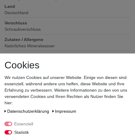
Land
Deutschland
Verschluss
Schraubverschluss
Zutaten / Allergene
Natürliches Mineralwasser
Hersteller / Importeur
Cookies
Oppacher Mineralquellen GmbH & Co. KG, Brunnenstraße 1,
02736 Oppach/Oberlausitz
Wir nutzen Cookies auf unserer Website. Einige von diesen sind
essenziell, während andere uns helfen, diese Website und Ihre
Erfahrung zu verbessern. Weitere Informationen zu den von uns
verwendeten Cookies und Ihren Rechten als Nutzer finden Sie
hier:
Daten­schutz­erklärung
Impressum
Noch sind keine Bewertungen vorhanden.
Essenziell
Statistik