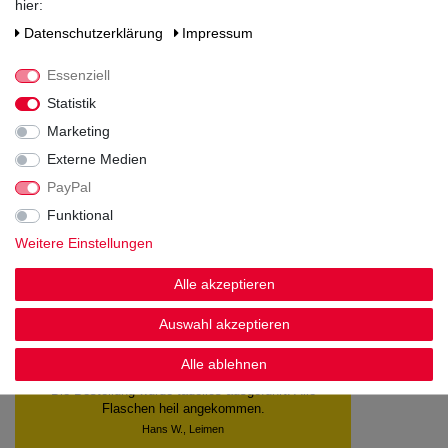
hier:
Eiweiß
<0,5
Daten­schutz­erklärung
Impressum
Salz
<0,01
Essenziell
Statistik
Marketing
Externe Medien
Noch sind keine Bewertungen vorhanden.
PayPal
Funktional
Weitere Einstellungen
Alle akzeptieren
Kundenstimmen
Auswahl akzeptieren
Alle ablehnen
Sehr schnelle lieferung. Dankeschön
Datum der Veröffentlichung: 06.08.2026
Datum der Kauferfahrung: 30.07.2026