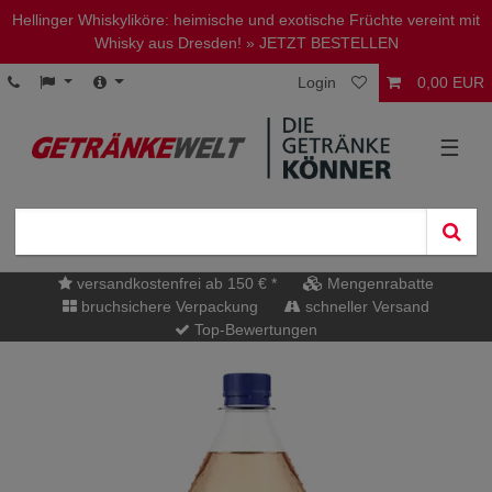
Hellinger Whiskyliköre: heimische und exotische Früchte vereint mit
Whisky aus Dresden!
» JETZT BESTELLEN
Login
0,00 EUR
☰
versandkostenfrei ab 150 € *
Mengenrabatte
bruchsichere Verpackung
schneller Versand
Top-Bewertungen