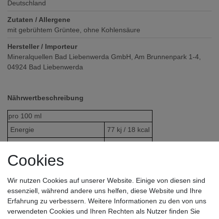
Deutschland
Zutaten / Allergene
mit gebrühtem Grüntee, ohne Kohlensäure
Hersteller / Importeur
Mineralquellen Bad Liebenwerda GmbH, Am Brunnenpark 1-4,
04924 Bad Liebenwerda
Nährwertbeschreibung
pro
100 ml
Energie
77 kj / 18 kcal
Fett
<0,5
Cookies
- davon gesättigte Fettsäuren
<0,1
Kohlenhydrate
4,6
Wir nutzen Cookies auf unserer Website. Einige von diesen sind
essenziell, während andere uns helfen, diese Website und Ihre
- davon Zucker
4,3
Erfahrung zu verbessern. Weitere Informationen zu den von uns
Ballaststoffe
0
verwendeten Cookies und Ihren Rechten als Nutzer finden Sie