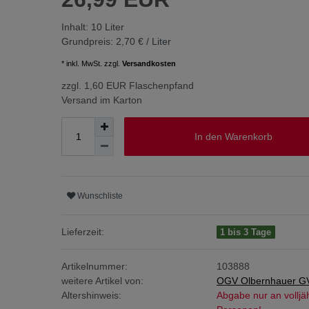
Inhalt:
10
Liter
Grundpreis:
2,70 € / Liter
* inkl. MwSt. zzgl.
Versandkosten
zzgl. 1,60 EUR Flaschenpfand
Versand im Karton
In den Warenkorb
Wunschliste
Lieferzeit:
1 bis 3 Tage
Artikelnummer:
103888
weitere Artikel von:
OGV Olbernhauer G
Altershinweis:
Abgabe nur an volljä