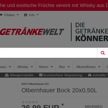
sche und exotische Früchte vereint mit Whisky aus
Filialen
Info
uosen
Whisky
Mixen
Bier
Alkoholfreies
Mengenrabatte
bruchsichere Verpackung
schneller
OGV Olbernhauer GV
Olbernhauer Bock 20x0,50L
*
26,99 EUR
MEHRWEG