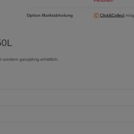
Personen!
Option Marktabholung
Click&Collect
mögl
50L
t sondern ganzjährig erhältlich.