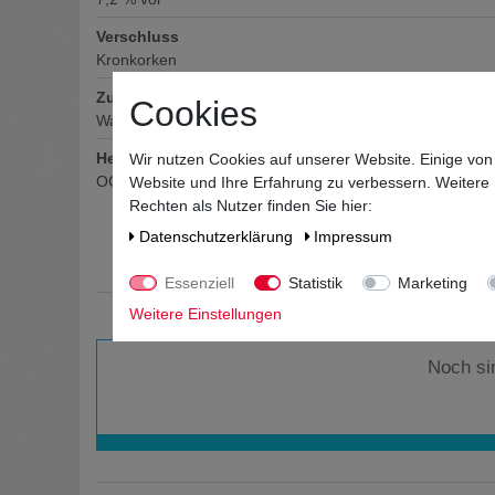
Verschluss
Kronkorken
Zutaten / Allergene
Cookies
Wasser, GERSTENmalz, Hopfen
Hersteller / Importeur
Wir nutzen Cookies auf unserer Website. Einige von
OGV Olbernhauer Getränke Vertrieb Inh. Peter Tippman
Website und Ihre Erfahrung zu verbessern. Weitere
Rechten als Nutzer finden Sie hier:
Daten­schutz­erklärung
Impressum
Essenziell
Statistik
Marketing
Weitere Einstellungen
Noch si