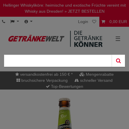
Hellinger Whiskyliköre: heimische und exotische Früchte vereint mit
Whisky aus Dresden!
» JETZT BESTELLEN
Login
0,00 EUR
☰
versandkostenfrei ab 150 € *
Mengenrabatte
bruchsichere Verpackung
schneller Versand
Top-Bewertungen