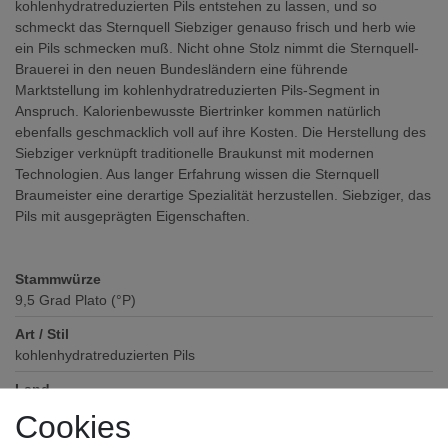
kohlenhydratreduzierten Pils entstehen zu lassen, und so
schmeckt das Sternquell Siebziger genauso frisch und herb wie
ein Pils schmecken muß. Nicht ohne Stolz nimmt die Sternquell-
Brauerei in den neuen Bundesländern eine führende
Marktstellung im kohlenhydratreduzierten Pils-Segment in
Anspruch. Kalorienbewusste Biertrinker kommen natürlich
ebenfalls geschmacklich voll auf ihre Kosten. Die Herstellung des
Siebziger verknüpft traditionelle Braukunst mit modernen
Technologien. Aus langer Erfahrung wissen die Sternquell
Braumeister eine derartige Spezialität herzustellen. Siebziger, das
Pils mit ausgeprägten Eigenschaften.
Stammwürze
9,5
Grad Plato (°P)
Art / Stil
kohlenhydratreduzierten Pils
Land
Deutschland
Cookies
Alkoholgehalt