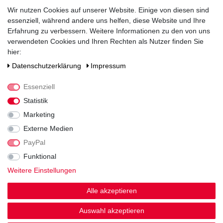
4,9
% vol
Wir nutzen Cookies auf unserer Website. Einige von diesen sind
essenziell, während andere uns helfen, diese Website und Ihre
Verschluss
Erfahrung zu verbessern. Weitere Informationen zu den von uns
Kronkorken
verwendeten Cookies und Ihren Rechten als Nutzer finden Sie
hier:
Zutaten / Allergene
Wasser, GERSTENmalz, Hopfen, Hopfenextrakt
Daten­schutz­erklärung
Impressum
Hersteller / Importeur
Essenziell
Sternquell-Brauerei GmbH "Erfrischungs-Getränke-Union",
Statistik
Dobenaustraße 83, 08523 Plauen
Marketing
Externe Medien
PayPal
Funktional
Weitere Einstellungen
Noch sind keine Bewertungen vorhanden.
Alle akzeptieren
Auswahl akzeptieren