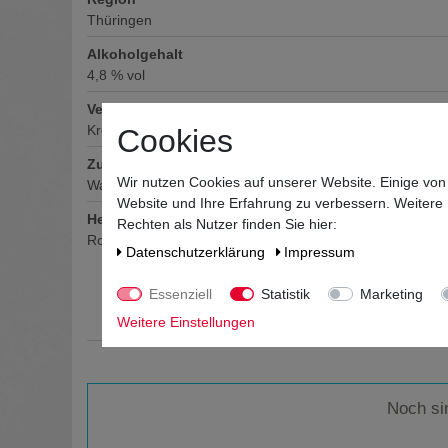
Thüringen
Alkoholgehalt
4,8
% vol
Verschluss
Kronkorken
Cookies
Zutaten / Allergene
Wir nutzen Cookies auf unserer Website. Einige von
Wasser, GERSTENmalz, Hopfen
Website und Ihre Erfahrung zu verbessern. Weitere
Hersteller / Importeur
Rechten als Nutzer finden Sie hier:
Rosenbrauerei Pößneck GmbH, Dr.-Wilhelm-Külz-Str. 4
Daten­schutz­erklärung
Impressum
Essenziell
Statistik
Marketing
Weitere Einstellungen
Noch si