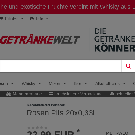
sche und exotische Früchte vereint mit Whisky aus
Filialen
Info
uosen
Whisky
Mixen
Bier
Alkoholfreies
Mengenrabatte
bruchsichere Verpackung
schneller
Rosenbrauerei Pößneck
Rosen Pils 20x0,33L
*
22,99 EUR
MEHRWEG