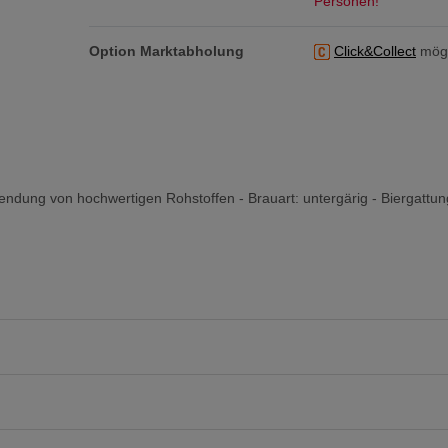
Personen!
Option Marktabholung
Click&Collect
mögl
dung von hochwertigen Rohstoffen - Brauart: untergärig - Biergattung