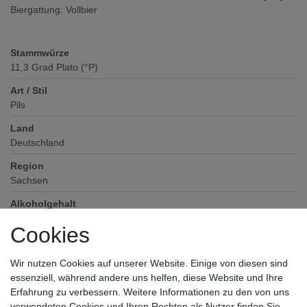
Biergattung: Vollbier
Stammwürze
11,3
Grad Plato (°P)
Art / Stil
Pils
Land
Deutschland
Region
Sachsen
Alkoholgehalt
4,9
% vol
Cookies
Verschluss
Kronkorken
Wir nutzen Cookies auf unserer Website. Einige von diesen sind
essenziell, während andere uns helfen, diese Website und Ihre
Zutaten / Allergene
Erfahrung zu verbessern. Weitere Informationen zu den von uns
Wasser, GERSTENmalz, Hopfen, Hopfenextrakt
verwendeten Cookies und Ihren Rechten als Nutzer finden Sie