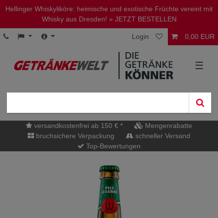
Hellinger Whiskyliköre: heimische und exotische Früchte vereint mit
Whisky aus Dresden!
» JETZT BESTELLEN
Login
0,00 EUR
☰
versandkostenfrei ab 150 € *
Mengenrabatte
bruchsichere Verpackung
schneller Versand
Top-Bewertungen