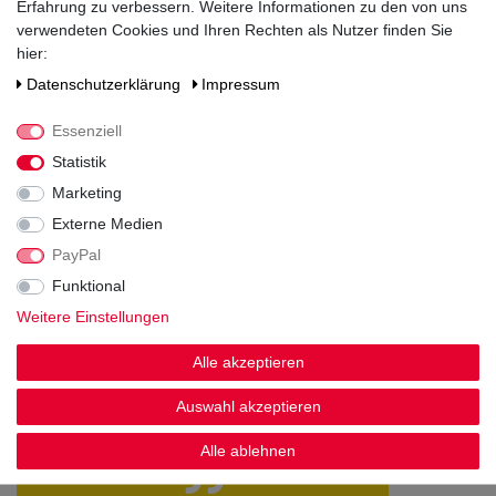
Erfahrung zu verbessern. Weitere Informationen zu den von uns
verwendeten Cookies und Ihren Rechten als Nutzer finden Sie
Kohlenhydrate
3,9
hier:
- davon Zucker
0,7
Daten­schutz­erklärung
Impressum
Eiweiß
0,4
Essenziell
Salz
0
Statistik
Marketing
Externe Medien
PayPal
Funktional
Noch sind keine Bewertungen vorhanden.
Weitere Einstellungen
Alle akzeptieren
Auswahl akzeptieren
Kundenstimmen
Alle ablehnen