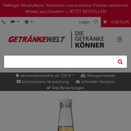
Hellinger Whiskyliköre: heimische und exotische Früchte vereint mit
Whisky aus Dresden!
» JETZT BESTELLEN
Login
0,00 EUR
☰
versandkostenfrei ab 150 € *
Mengenrabatte
bruchsichere Verpackung
schneller Versand
Top-Bewertungen