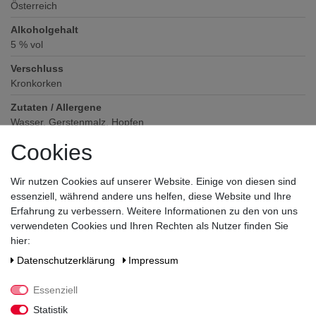
Österreich
Alkoholgehalt
5
% vol
Verschluss
Kronkorken
Zutaten / Allergene
Wasser, Gerstenmalz, Hopfen
Cookies
Hersteller / Importeur
Stiegl Privatbrauerei, Kendlerstraße 1, 5017 Salzburg, Österreich
Wir nutzen Cookies auf unserer Website. Einige von diesen sind
essenziell, während andere uns helfen, diese Website und Ihre
Erfahrung zu verbessern. Weitere Informationen zu den von uns
verwendeten Cookies und Ihren Rechten als Nutzer finden Sie
hier:
Daten­schutz­erklärung
Impressum
Noch sind keine Bewertungen vorhanden.
Essenziell
Statistik