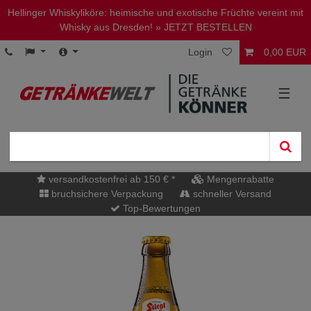
Hellinger Whiskyliköre: heimische und exotische Früchte vereint mit
Whisky aus Dresden!
» JETZT BESTELLEN
Login
0,00 EUR
☰
versandkostenfrei ab 150 € *
Mengenrabatte
bruchsichere Verpackung
schneller Versand
Top-Bewertungen