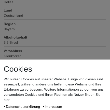
Helles
Land
Deutschland
Region
Bayern
Alkoholgehalt
5,5
% vol
Verschluss
Kronkorken
Zutaten / Allergene
Cookies
Wasser, Weizenmalz, Gerstenmalz, Hefe, Hopfen
Hersteller / Importeur
Wir nutzen Cookies auf unserer Website. Einige von diesen sind
Weißbierbrauerei Hopf GmbH, Schützenstraße 8+10, 83714
essenziell, während andere uns helfen, diese Website und Ihre
Miesbach
Erfahrung zu verbessern. Weitere Informationen zu den von uns
verwendeten Cookies und Ihren Rechten als Nutzer finden Sie
hier:
Daten­schutz­erklärung
Impressum