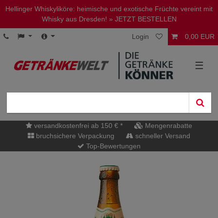
Hellinger Whiskyliköre: heimische und exotische Früchte vereint mit
Whisky aus Dresden!
» JETZT BESTELLEN
Login
0,00 EUR
☰
versandkostenfrei ab 150 € *
Mengenrabatte
bruchsichere Verpackung
schneller Versand
Top-Bewertungen