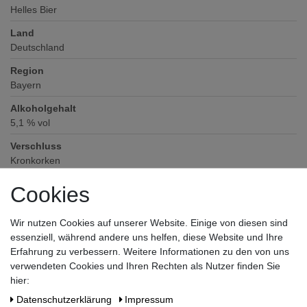
Helles Bier
Land
Deutschland
Region
Bayern
Alkoholgehalt
5,1
% vol
Verschluss
Kronkorken
Zutaten / Allergene
Cookies
Wasser, Gerstenmalz*, Hopfen (*enthält glutenhaltiges Getreide)
Hersteller / Importeur
Wir nutzen Cookies auf unserer Website. Einige von diesen sind
Brauerei S. Riegele Inh. Riegele KG, Frölichstraße 26, 86150
essenziell, während andere uns helfen, diese Website und Ihre
Augsburg
Erfahrung zu verbessern. Weitere Informationen zu den von uns
verwendeten Cookies und Ihren Rechten als Nutzer finden Sie
hier:
Daten­schutz­erklärung
Impressum