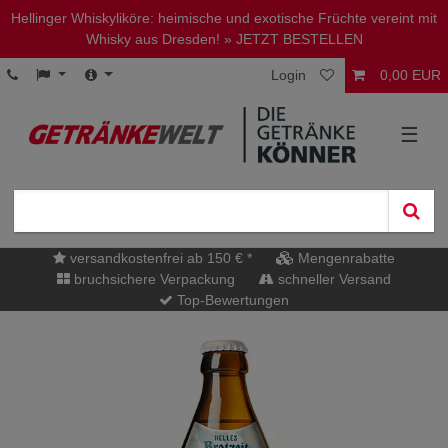
Hellinger Whiskyliköre: heimische und exotische Früchte vereint mit
Whisky aus Dresden!
» JETZT BESTELLEN
Login
0,00 EUR
☰
versandkostenfrei ab 150 € *
Mengenrabatte
bruchsichere Verpackung
schneller Versand
Top-Bewertungen