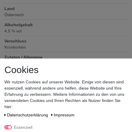
Land
Österreich
Alkoholgehalt
4,5
% vol
Verschluss
Kronkorken
Zutaten / Allergene
Wasser, Gerstenmalz, Hopfen
Cookies
Hersteller / Importeur
Stiegl Privatbrauerei, Kendlerstraße 1, 5017 Salzburg, Österreich
Wir nutzen Cookies auf unserer Website. Einige von diesen sind
essenziell, während andere uns helfen, diese Website und Ihre
Erfahrung zu verbessern. Weitere Informationen zu den von uns
verwendeten Cookies und Ihren Rechten als Nutzer finden Sie
hier:
Daten­schutz­erklärung
Impressum
Essenziell
Noch sind keine Bewertungen vorhanden.