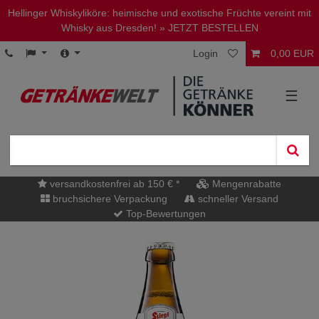
Hellinger Whiskyliköre: heimische und exotische Früchte vereint mit
Whisky aus Dresden!
» JETZT BESTELLEN
Login
0,00 EUR
☰
versandkostenfrei ab 150 € *
Mengenrabatte
bruchsichere Verpackung
schneller Versand
Top-Bewertungen