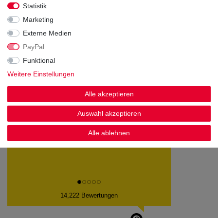
Statistik
Marketing
Externe Medien
PayPal
Kundenstimmen
Funktional
Weitere Einstellungen
Alle akzeptieren
Schnelle Lieferung alles top. Gerne wieder!
Auswahl akzeptieren
Datum der Veröffentlichung: 09.08.2026
Datum der Kauferfahrung: 01.08.2026
Alle ablehnen
14,222 Bewertungen