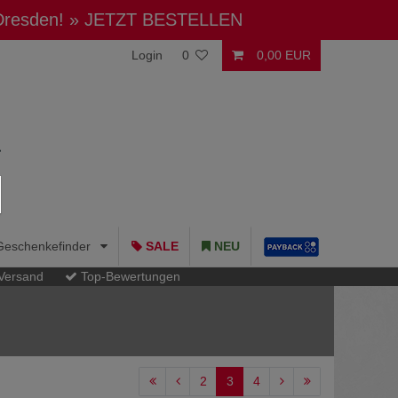
 Dresden!
» JETZT BESTELLEN
Login
0
0,00 EUR
Geschenkefinder
SALE
NEU
 Versand
Top-Bewertungen
2
3
4