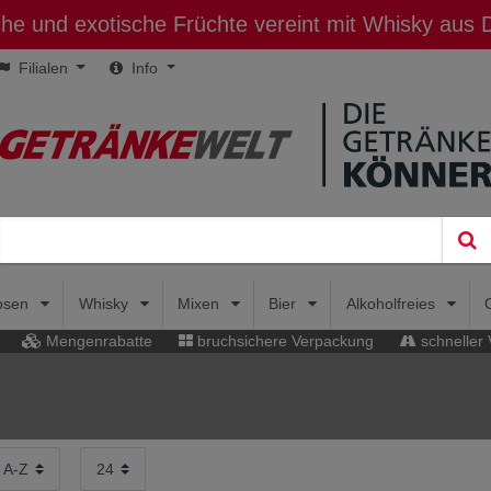
sche und exotische Früchte vereint mit Whisky aus
Filialen
Info
uosen
Whisky
Mixen
Bier
Alkoholfreies
Mengenrabatte
bruchsichere Verpackung
schneller