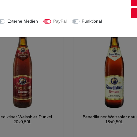
10
Liter
| 3,10 € / Liter
10
Liter
| 3,10 € / Liter
inkl. MwSt.
zzgl.
Versandkosten
*
inkl. MwSt.
zzgl.
Versandkost
Externe Medien
PayPal
Funktional
ediktiner Weissbier Dunkel
Benediktiner Weissbier natu
20x0,50L
18x0,50L