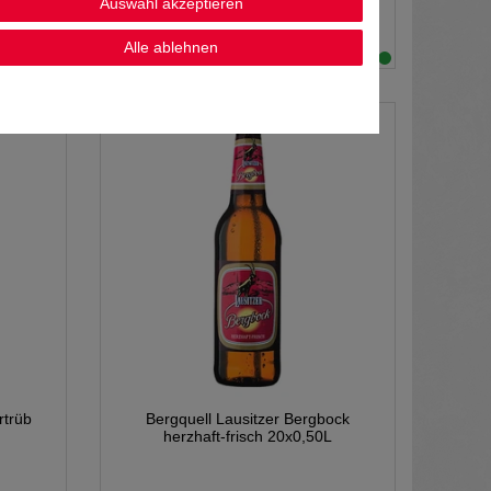
Auswahl akzeptieren
10
Liter
| 3,10 € / Liter
Alle ablehnen
en
*
inkl. MwSt.
zzgl.
Versandkosten
rtrüb
Bergquell Lausitzer Bergbock
herzhaft-frisch 20x0,50L