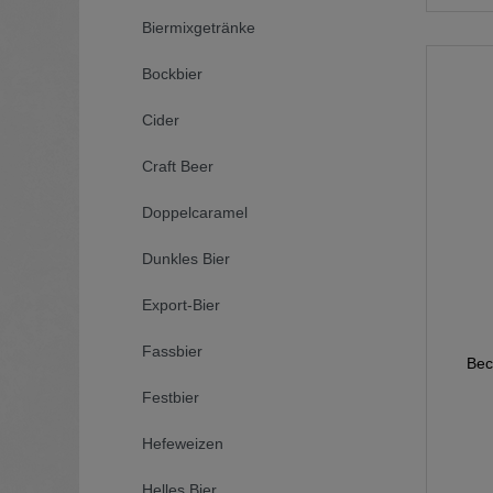
Biermixgetränke
Bockbier
Cider
Craft Beer
Doppelcaramel
Dunkles Bier
Export-Bier
Fassbier
Bec
Festbier
Hefeweizen
Helles Bier