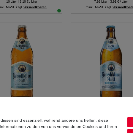
10
Liter
| 3,10 € / Liter
7.92
Liter
| 3,91 € / Liter
inkl. MwSt.
zzgl.
Versandkosten
*
inkl. MwSt.
zzgl.
Versandkost
enediktiner Hell 20x0,50L
Benediktiner Hell Alkoholfrei 
 diesen sind essenziell, während andere uns helfen, diese
 Informationen zu den von uns verwendeten Cookies und Ihren
30,99 € *
30,99 € *