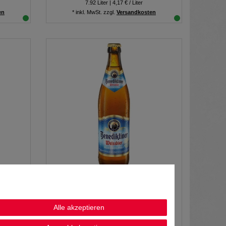
7.92
Liter
| 4,17 € / Liter
en
*
inkl. MwSt.
zzgl.
Versandkosten
20x0,50L
Benediktiner Weissbier Alkoholfrei
20x0,50L
Alle akzeptieren
30,99 € *