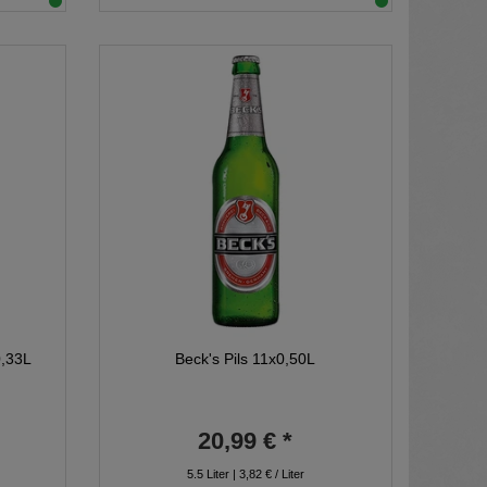
0,33L
Beck's Pils 11x0,50L
20,99 € *
5.5
Liter
| 3,82 € / Liter