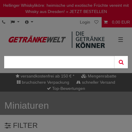
Hellinger Whiskyliköre: heimische und exotische Früchte vereint mit
Whisky aus Dresden!
» JETZT BESTELLEN
Login
0,00 EUR
☰
versandkostenfrei ab 150 € *
Mengenrabatte
bruchsichere Verpackung
schneller Versand
Top-Bewertungen
Miniaturen
FILTER