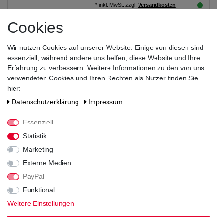
*
inkl. MwSt.
zzgl.
Versandkosten
Cookies
Mött's No.9 Limonade Zitrone-Gurke-
Basilikum 24x0,33L
Wir nutzen Cookies auf unserer Website. Einige von diesen sind
essenziell, während andere uns helfen, diese Website und Ihre
36,99 € *
Erfahrung zu verbessern. Weitere Informationen zu den von uns
verwendeten Cookies und Ihren Rechten als Nutzer finden Sie
7.92
Liter
| 4,67 € / Liter
hier:
*
inkl. MwSt.
zzgl.
Versandkosten
Daten­schutz­erklärung
Impressum
Essenziell
Statistik
Marketing
Externe Medien
Zahlen Sie bequem per
PayPal
Funktional
Weitere Einstellungen