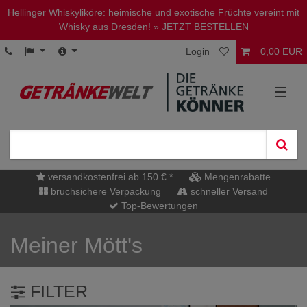
Hellinger Whiskyliköre: heimische und exotische Früchte vereint mit
Whisky aus Dresden!
» JETZT BESTELLEN
Login
0,00 EUR
☰
versandkostenfrei ab 150 € *
Mengenrabatte
bruchsichere Verpackung
schneller Versand
Top-Bewertungen
Meiner Mött's
FILTER