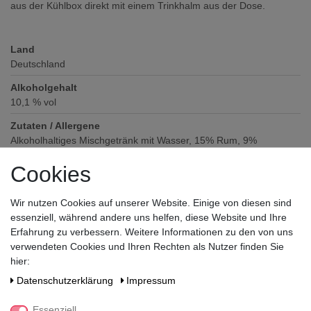
aus der Kühlbox direkt mit einem Trinkhalm aus der Dose.
Land
Deutschland
Alkoholgehalt
10,1
% vol
Zutaten / Allergene
Alkoholhaltiges Mischgetränk mit Wasser, 15% Rum, 9%
Orangenlikör, 7% Orangen- und Zitronensaftkonzentrat, 6%
Cookies
Mandelsirup, 2% Zucker, Aroma (enthält Mandel)
Hersteller / Importeur
Wir nutzen Cookies auf unserer Website. Einige von diesen sind
Shatler's GmbH, Havelchaussee 161, 14055 Berlin
essenziell, während andere uns helfen, diese Website und Ihre
Erfahrung zu verbessern. Weitere Informationen zu den von uns
verwendeten Cookies und Ihren Rechten als Nutzer finden Sie
hier:
Daten­schutz­erklärung
Impressum
Essenziell