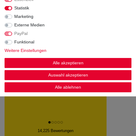
Noch sind keine Bewertungen vorhanden.
Statistik
Marketing
Externe Medien
PayPal
Kundenstimmen
Funktional
Weitere Einstellungen
Alle akzeptieren
Schnelle Lieferung
Auswahl akzeptieren
Gudrun N., Diekholzen
Datum der Veröffentlichung: 09.08.2026
Alle ablehnen
Datum der Kauferfahrung: 02.08.2026
14,225 Bewertungen