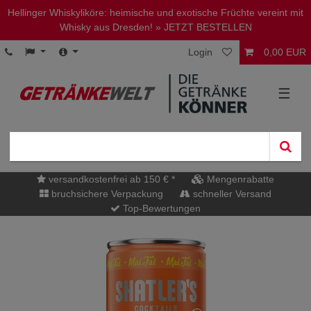
Hellinger Whiskyliköre: heimische und exotische Früchte vereint mit
Whisky aus Dresden!
» JETZT BESTELLEN
Login
0,00 EUR
☰
versandkostenfrei ab 150 € *
Mengenrabatte
bruchsichere Verpackung
schneller Versand
Top-Bewertungen