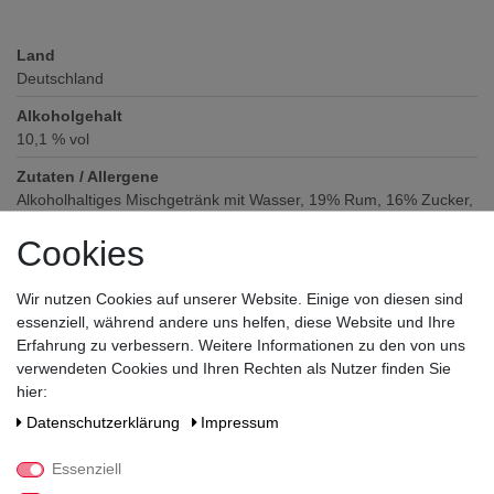
Land
Deutschland
Alkoholgehalt
10,1
% vol
Zutaten / Allergene
Alkoholhaltiges Mischgetränk mit Wasser, 19% Rum, 16% Zucker,
3% Limettensaftkonzentrat, natürliche Aromen
Cookies
Hersteller / Importeur
Shatler's GmbH, Havelchaussee 161, 14055 Berlin
Wir nutzen Cookies auf unserer Website. Einige von diesen sind
essenziell, während andere uns helfen, diese Website und Ihre
Erfahrung zu verbessern. Weitere Informationen zu den von uns
verwendeten Cookies und Ihren Rechten als Nutzer finden Sie
hier:
Daten­schutz­erklärung
Impressum
Noch sind keine Bewertungen vorhanden.
Essenziell