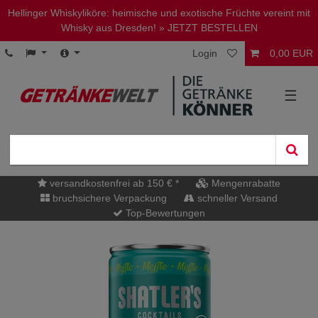
Hellinger Whiskyliköre: heimische und exotische Früchte vereint mit
Whisky aus Dresden!
» JETZT BESTELLEN
Login
0,00 EUR
☰
versandkostenfrei ab 150 € *
Mengenrabatte
bruchsichere Verpackung
schneller Versand
Top-Bewertungen