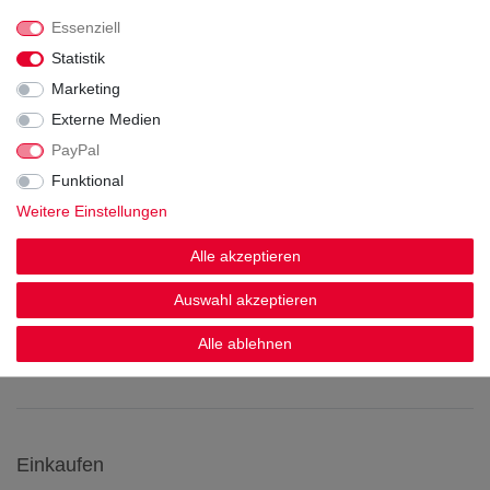
Essenziell
Statistik
Marketing
Externe Medien
PayPal
Wir versenden mit
Funktional
Weitere Einstellungen
Alle akzeptieren
Sicherheit & Zertifikate
Auswahl akzeptieren
Alle ablehnen
Einkaufen