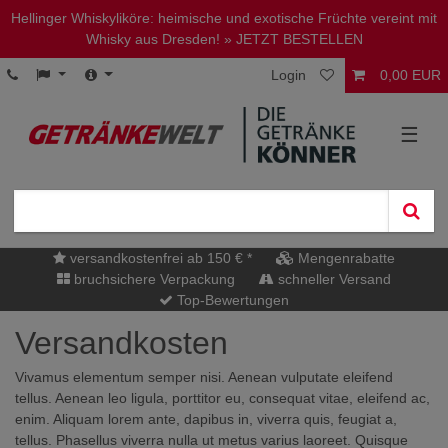
Hellinger Whiskyliköre: heimische und exotische Früchte vereint mit
Whisky aus Dresden!
» JETZT BESTELLEN
Login
0,00 EUR
☰
versandkostenfrei ab 150 € *
Mengenrabatte
bruchsichere Verpackung
schneller Versand
Top-Bewertungen
Versandkosten
Vivamus elementum semper nisi. Aenean vulputate eleifend
tellus. Aenean leo ligula, porttitor eu, consequat vitae, eleifend ac,
enim. Aliquam lorem ante, dapibus in, viverra quis, feugiat a,
tellus. Phasellus viverra nulla ut metus varius laoreet. Quisque