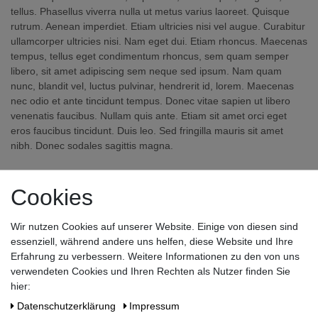
tellus. Phasellus viverra nulla ut metus varius laoreet. Quisque
rutrum. Aenean imperdiet. Etiam ultricies nisi vel augue. Curabitur
ullamcorper ultricies nisi. Nam eget dui. Etiam rhoncus. Maecenas
tempus, tellus eget condimentum rhoncus, sem quam semper
libero, sit amet adipiscing sem neque sed ipsum. Nam quam
nunc, blandit vel, luctus pulvinar, hendrerit id, lorem. Maecenas
nec odio et ante tincidunt tempus. Donec vitae sapien ut libero
venenatis faucibus. Nullam quis ante. Etiam sit amet orci eget
eros faucibus tincidunt. Duis leo. Sed fringilla mauris sit amet
nibh. Donec sodales sagittis magna.
Cookies
Wir nutzen Cookies auf unserer Website. Einige von diesen sind
essenziell, während andere uns helfen, diese Website und Ihre
Zahlen Sie bequem per
Erfahrung zu verbessern. Weitere Informationen zu den von uns
verwendeten Cookies und Ihren Rechten als Nutzer finden Sie
hier:
Daten­schutz­erklärung
Impressum