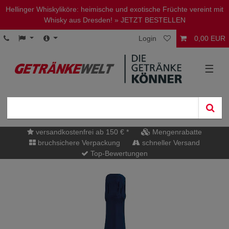
Hellinger Whiskyliköre: heimische und exotische Früchte vereint mit
Whisky aus Dresden!
» JETZT BESTELLEN
Login
0,00 EUR
☰
versandkostenfrei ab 150 € *
Mengenrabatte
bruchsichere Verpackung
schneller Versand
Top-Bewertungen