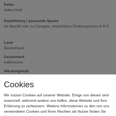
Farbe
helles Gold
Empfehlung / passende Speise
als Aperitif oder zu Canapés, empfohlene Trinktemperatur 6-8°C
Land
Deutschland
Geschmack
halbtrocken
Alkoholgehalt
11
% vol
Cookies
Säuregehalt
5,1
Wir nutzen Cookies auf unserer Website. Einige von diesen sind
Restsüße
essenziell, während andere uns helfen, diese Website und Ihre
38
Erfahrung zu verbessern. Weitere Informationen zu den von uns
verwendeten Cookies und Ihren Rechten als Nutzer finden Sie
Prädikat