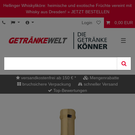
Hellinger Whiskyliköre: heimische und exotische Früchte vereint mit
Whisky aus Dresden!
» JETZT BESTELLEN
Login
0,00 EUR
☰
versandkostenfrei ab 150 € *
Mengenrabatte
bruchsichere Verpackung
schneller Versand
Top-Bewertungen