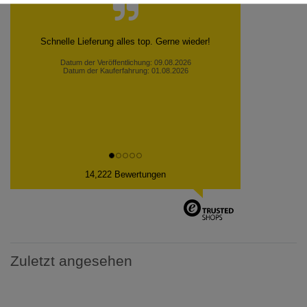
Habe mich sehr gefreut, Lieferung wie versprochen
innerhalb von drei Tagen. Da ich das Produkt
selbe...
Heike D., Düsseldorf
Datum der Veröffentlichung: 08.08.2026
Datum der Kauferfahrung: 31.07.2026
14,222 Bewertungen
Zuletzt angesehen