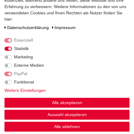
essenziell, während andere uns helfen, diese Website und Ihre
Erfahrung zu verbessern. Weitere Informationen zu den von uns
- davon gesättigte Fettsäuren
0
verwendeten Cookies und Ihren Rechten als Nutzer finden Sie
Kohlenhydrate
5,3
hier:
Daten­schutz­erklärung
Impressum
- davon Zucker
4,8
Eiweiß
0
Essenziell
Salz
<0,01
Statistik
Marketing
Externe Medien
PayPal
Funktional
Noch sind keine Bewertungen vorhanden.
Weitere Einstellungen
Alle akzeptieren
Auswahl akzeptieren
Kundenstimmen
Alle ablehnen