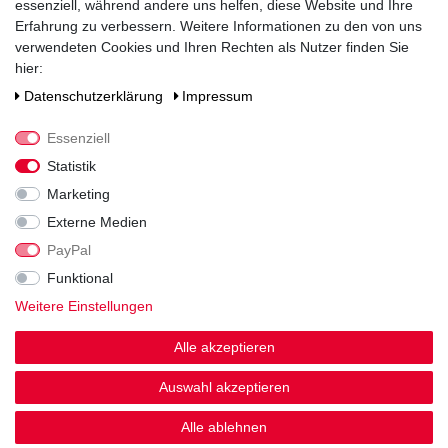
essenziell, während andere uns helfen, diese Website und Ihre
Erfahrung zu verbessern. Weitere Informationen zu den von uns
Zutaten / Allergene
verwendeten Cookies und Ihren Rechten als Nutzer finden Sie
enthält Sulfite
hier:
Hersteller / Importeur
Daten­schutz­erklärung
Impressum
Rotkäppchen-Mumm Sektkellereien GmbH, Sektkellereistraße 5,
D-06632 Freyburg/Unstrut
Essenziell
Statistik
Marketing
Externe Medien
PayPal
Funktional
Noch sind keine Bewertungen vorhanden.
Weitere Einstellungen
Alle akzeptieren
Auswahl akzeptieren
Kundenstimmen
Alle ablehnen