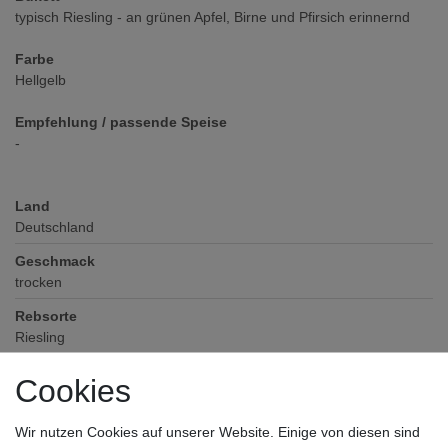
typisch Riesling - an grünen Apfel, Birne und Pfirsich erinnernd
Farbe
Hellgelb
Empfehlung / passende Speise
-
Land
Deutschland
Geschmack
trocken
Rebsorte
Riesling
Alkoholgehalt
Cookies
12
% vol
Verschluss
Wir nutzen Cookies auf unserer Website. Einige von diesen sind
Polystopfen