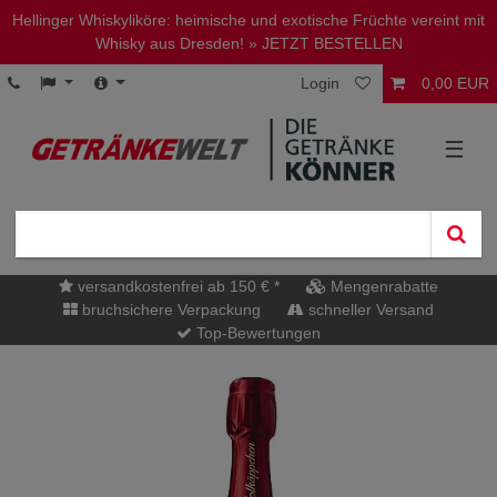
Hellinger Whiskyliköre: heimische und exotische Früchte vereint mit
Whisky aus Dresden!
» JETZT BESTELLEN
Login
0,00 EUR
☰
versandkostenfrei ab 150 € *
Mengenrabatte
bruchsichere Verpackung
schneller Versand
Top-Bewertungen