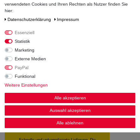
verwendeten Cookies und Ihren Rechten als Nutzer finden Sie
Hersteller / Importeur
hier:
Rotkäppchen-Mumm Sektkellereien GmbH, Sektkellereistraße 5,
Daten­schutz­erklärung
Impressum
D-06632 Freyburg/Unstrut
Essenziell
Statistik
Marketing
Externe Medien
PayPal
Noch sind keine Bewertungen vorhanden.
Funktional
Weitere Einstellungen
Alle akzeptieren
Kundenstimmen
Auswahl akzeptieren
Alle ablehnen
Schnelle und unkomplizierte Lieferung. Die