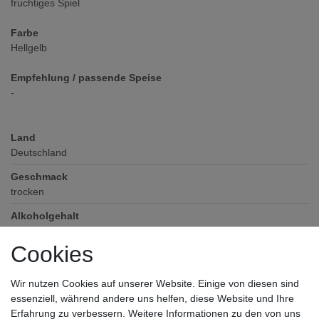
fruchtiges Spiel
Farbe
Hellgelb
Empfehlung / passende Speise
-
Land
Deutschland
Geschmack
trocken
Alkoholgehalt
11
% vol
Cookies
Verschluss
Polystopfen
Wir nutzen Cookies auf unserer Website. Einige von diesen sind
Zutaten / Allergene
essenziell, während andere uns helfen, diese Website und Ihre
enthält Sulfite
Erfahrung zu verbessern. Weitere Informationen zu den von uns