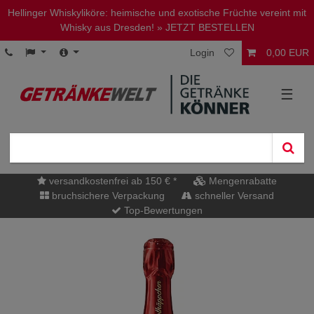
Hellinger Whiskyliköre: heimische und exotische Früchte vereint mit
Whisky aus Dresden!
» JETZT BESTELLEN
Login
0,00 EUR
☰
versandkostenfrei ab 150 € *
Mengenrabatte
bruchsichere Verpackung
schneller Versand
Top-Bewertungen