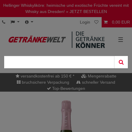
Hellinger Whiskyliköre: heimische und exotische Früchte vereint mit
Whisky aus Dresden!
» JETZT BESTELLEN
Login
0,00 EUR
☰
versandkostenfrei ab 150 € *
Mengenrabatte
bruchsichere Verpackung
schneller Versand
Top-Bewertungen