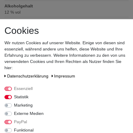
Alkoholgehalt
12
% vol
Prädikat
Cookies
Flaschengärung
Verschluss
Wir nutzen Cookies auf unserer Website. Einige von diesen sind
Korken
essenziell, während andere uns helfen, diese Website und Ihre
Zutaten / Allergene
Erfahrung zu verbessern. Weitere Informationen zu den von uns
enthält Sulfite
verwendeten Cookies und Ihren Rechten als Nutzer finden Sie
hier:
Hersteller / Importeur
Daten­schutz­erklärung
Impressum
Sektmanufaktur Schloss VAUX AG, Kiedricher Str. 18a, 65343
Eltville
Essenziell
Statistik
Marketing
Externe Medien
PayPal
Funktional