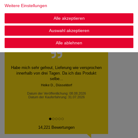
Noch sind keine Bewertungen vorhanden.
Weitere Einstellungen
Alle akzeptieren
Auswahl akzeptieren
Kundenstimmen
Alle ablehnen
Die Bestellung wurde tadellos ausgeführt. Alle
Flaschen heil angekommen.
Hans W., Leimen
Datum der Veröffentlichung: 07.08.2026
Datum der Kauferfahrung: 30.07.2026
14,221 Bewertungen