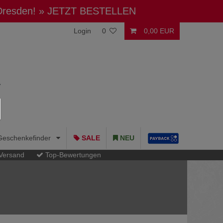
 Dresden!
» JETZT BESTELLEN
Login
0
0,00 EUR
Geschenkefinder
SALE
NEU
 Versand
Top-Bewertungen