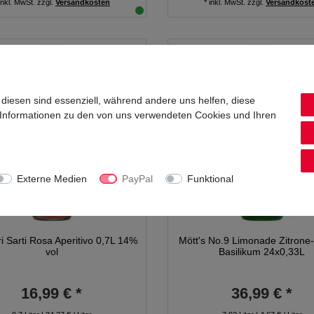
inkl. MwSt.
zzgl.
Versandkosten
*
inkl. MwSt.
zzgl.
Versandkost
 diesen sind essenziell, während andere uns helfen, diese
 Informationen zu den von uns verwendeten Cookies und Ihren
Externe Medien
PayPal
Funktional
 Sarti Rosa Aperitivo 0,7L 14%
Mött's No.9 Limonade Zitrone
vol
Basilikum 24x0,33L
16,99 € *
36,99 € *