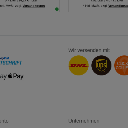
0.7
Liter
| 24,27 € / Liter
7.92
Liter
| 4,67 € / Liter
inkl. MwSt.
zzgl.
Versandkosten
*
inkl. MwSt.
zzgl.
Versandkost
Wir versenden mit
onto
Unternehmen