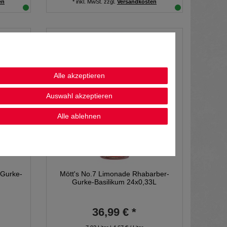
en
*
inkl. MwSt.
zzgl.
Versandkosten
Alle akzeptieren
Auswahl akzeptieren
Alle ablehnen
-Gurke-
Mött's No.7 Limonade Rhabarber-
Gurke-Basilikum 24x0,33L
36,99 € *