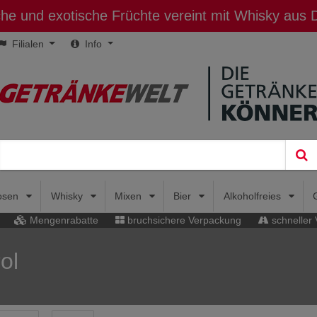
sche und exotische Früchte vereint mit Whisky aus
Filialen
Info
uosen
Whisky
Mixen
Bier
Alkoholfreies
Mengenrabatte
bruchsichere Verpackung
schneller
ol