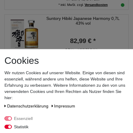
*
inkl. MwSt.
zzgl.
Versandkosten
Suntory Hibiki Japanese Harmony 0,7L
43% vol
82,99 € *
0.7
Liter
| 118,56 € / Liter
*
inkl. MwSt.
zzgl.
Versandkosten
Cookies
Suntory The Chita Single Grain Whisky
Wir nutzen Cookies auf unserer Website. Einige von diesen sind
0,7L 43% vol
essenziell, während andere uns helfen, diese Website und Ihre
Erfahrung zu verbessern. Weitere Informationen zu den von uns
46,99 € *
verwendeten Cookies und Ihren Rechten als Nutzer finden Sie
hier:
0.7
Liter
| 67,13 € / Liter
Daten­schutz­erklärung
Impressum
*
inkl. MwSt.
zzgl.
Versandkosten
Essenziell
Suntory Yamazaki Golden Promise
-27%
Edition 2024 0,7L 48% vol
Statistik