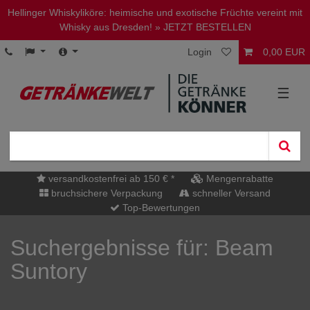
Hellinger Whiskyliköre: heimische und exotische Früchte vereint mit
Whisky aus Dresden!
» JETZT BESTELLEN
Login
0,00 EUR
☰
versandkostenfrei ab 150 € *
Mengenrabatte
bruchsichere Verpackung
schneller Versand
Top-Bewertungen
Suchergebnisse für: Beam
Suntory