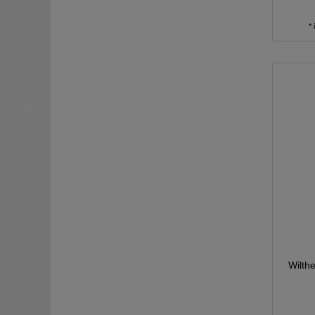
*
Wilth