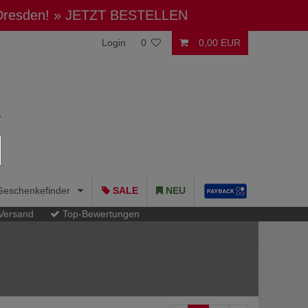
 Dresden!
» JETZT BESTELLEN
Login
0
0,00 EUR
Geschenkefinder
SALE
NEU
 Versand
Top-Bewertungen