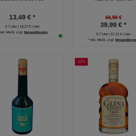
13,49 € *
44,99 €
39,99 € *
0.7
Liter
| 19,27 € / Liter
inkl. MwSt.
zzgl.
Versandkosten
0.7
Liter
| 57,13 € / Liter
*
inkl. MwSt.
zzgl.
Versandkost
-11%