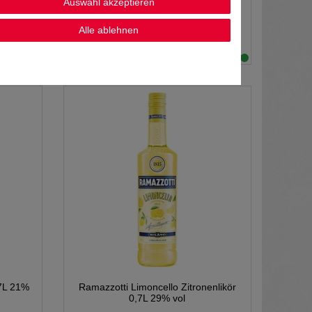
Auswahl akzeptieren
11,99 € *
Alle ablehnen
0.7
Liter
| 17,13 € / Liter
en
*
inkl. MwSt.
zzgl.
Versandkosten
,7L 21%
Ramazzotti Limoncello Zitronenlikör
0,7L 29% vol