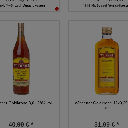
0.7
Liter
| 20,70 € / Liter
0.7
Liter
| 17,13 € / Liter
inkl. MwSt.
zzgl.
Versandkosten
*
inkl. MwSt.
zzgl.
Versandkost
hener Goldkrone 3,0L 28% vol
Wilthener Goldkrone 12x0,2
vol
40,99 € *
31,99 € *