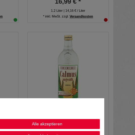
16,99 € *
1.2
Liter
| 14,16 € / Liter
en
*
inkl. MwSt.
zzgl.
Versandkosten
 17% vol
Ullmann Calmus ungesüsst 0,7L 38%
vol
Alle akzeptieren