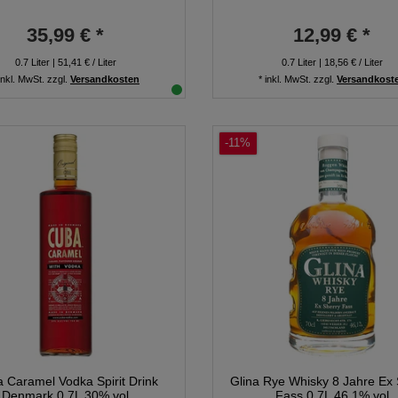
35,99 € *
12,99 € *
0.7
Liter
| 51,41 € / Liter
0.7
Liter
| 18,56 € / Liter
inkl. MwSt.
zzgl.
Versandkosten
*
inkl. MwSt.
zzgl.
Versandkost
-11%
 Caramel Vodka Spirit Drink
Glina Rye Whisky 8 Jahre Ex
Denmark 0,7L 30% vol
Fass 0,7L 46,1% vol