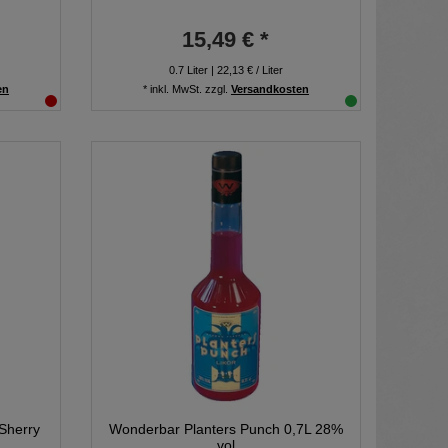
15,49 € *
0.7
Liter
| 22,13 € / Liter
en
*
inkl. MwSt.
zzgl.
Versandkosten
 Sherry
Wonderbar Planters Punch 0,7L 28%
vol