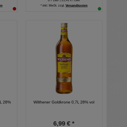
0.7
Liter
| 21,41 € / Liter
en
*
inkl. MwSt.
zzgl.
Versandkosten
0L 28%
Wilthener Goldkrone 0,7L 28% vol
6,99 € *