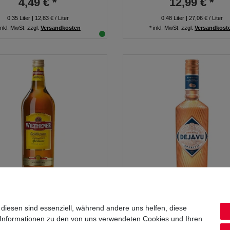
4,49 € *
12,99 € *
0.35
Liter
| 12,83 € / Liter
0.48
Liter
| 27,06 € / Liter
inkl. MwSt.
zzgl.
Versandkosten
*
inkl. MwSt.
zzgl.
Versandkost
hener Goldkrone 1,0L 28% vol
Oriental Déjà-Vu Aperitif 0,7L
 diesen sind essenziell, während andere uns helfen, diese
 Informationen zu den von uns verwendeten Cookies und Ihren