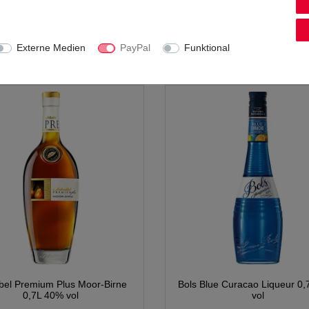
9,99 € *
11,99 € *
1
Liter
| 9,99 € / Liter
0.7
Liter
| 17,13 € / Liter
Externe Medien
PayPal
Funktional
inkl. MwSt.
zzgl.
Versandkosten
*
inkl. MwSt.
zzgl.
Versandkost
bel Premium Plus Moor-Birne
Bols Blue Curacao Liqueur 0
0,7L 40% vol
vol