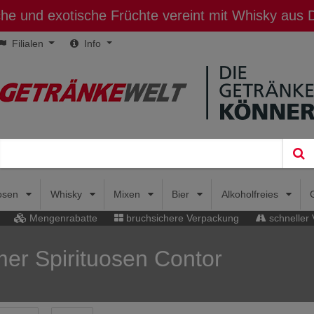
sche und exotische Früchte vereint mit Whisky aus
Filialen
Info
uosen
Whisky
Mixen
Bier
Alkoholfreies
Mengenrabatte
bruchsichere Verpackung
schneller
mer Spirituosen Contor